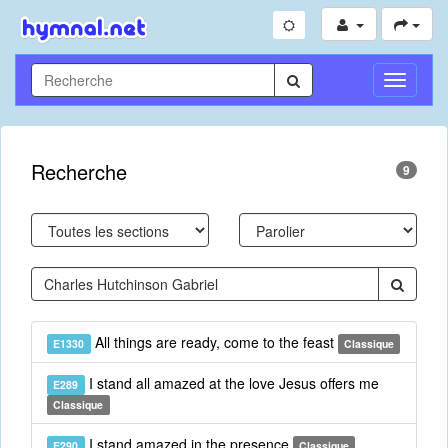
Toggle
Navigati
Recherche
9
All things are ready, come to the feast
E1330
Classique
I stand all amazed at the love Jesus offers me
E289
Classique
I stand amazed in the presence
E290
Classique