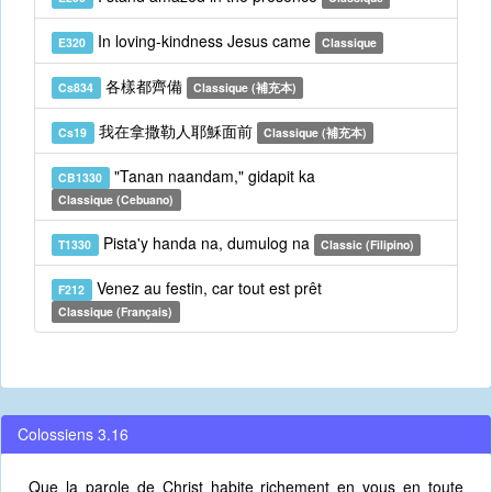
In loving-kindness Jesus came
E320
Classique
各樣都齊備
Cs834
Classique (補充本)
我在拿撒勒人耶穌面前
Cs19
Classique (補充本)
"Tanan naandam," gidapit ka
CB1330
Classique (Cebuano)
Pista'y handa na, dumulog na
T1330
Classic (Filipino)
Venez au festin, car tout est prêt
F212
Classique (Français)
Colossiens 3.16
Que la parole de Christ habite richement en vous en toute