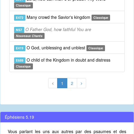
Classique
Many crowd the Savior's kingdom
E472
Classique
O Father God, how faithful You are
NS7
Nouveaux Chants
O God, unblessing and unblest
E419
Classique
O child of the Kingdom in doubt and distress
E689
Classique
1
2
Éphésiens 5.19
Vous parlant les uns aux autres par des psaumes et des