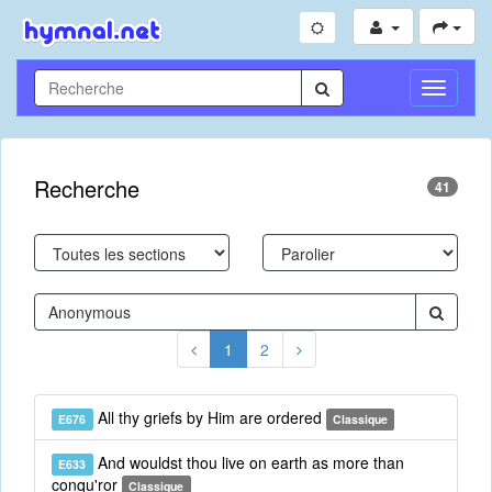
Toggle
Navigati
Recherche
41
1
2
All thy griefs by Him are ordered
E676
Classique
And wouldst thou live on earth as more than
E633
conqu'ror
Classique