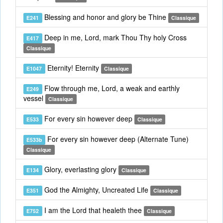
Blessing and honor and glory be Thine
E241
Classique
Deep in me, Lord, mark Thou Thy holy Cross
E417
Classique
Eternity! Eternity
E1047
Classique
Flow through me, Lord, a weak and earthly
E249
vessel
Classique
For every sin however deep
E533
Classique
For every sin however deep (Alternate Tune)
E533b
Classique
Glory, everlasting glory
E134
Classique
God the Almighty, Uncreated Life
E351
Classique
I am the Lord that healeth thee
E752
Classique