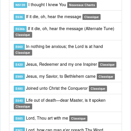
I thought I knew You
NS139
Nouveaux Chants
If it die, oh, hear the message
E636
Classique
If it die, oh, hear the message (Alternate Tune)
E636b
Classique
In nothing be anxious; the Lord is at hand
E660
Classique
Jesus, Redeemer and my one Inspirer
E420
Classique
Jesus, my Savior, to Bethlehem came
E989
Classique
Joined unto Christ the Conqueror
E480
Classique
Life out of death—dear Master, is it spoken
E640
Classique
Lord, Thou art with me
E685
Classique
Lord, how can man e'er preach Thy Word
E901