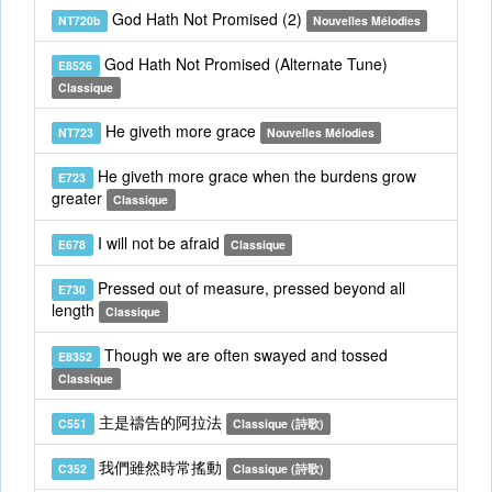
God Hath Not Promised (2)
NT720b
Nouvelles Mélodies
God Hath Not Promised (Alternate Tune)
E8526
Classique
He giveth more grace
NT723
Nouvelles Mélodies
He giveth more grace when the burdens grow
E723
greater
Classique
I will not be afraid
E678
Classique
Pressed out of measure, pressed beyond all
E730
length
Classique
Though we are often swayed and tossed
E8352
Classique
主是禱告的阿拉法
C551
Classique (詩歌)
我們雖然時常搖動
C352
Classique (詩歌)