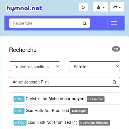
Toggle
Navigati
Recherche
19
Christ is the Alpha of our prayers
E763
Classique
God Hath Not Promised
E720
Classique
God Hath Not Promised (1)
NT720
Nouvelles Mélodies