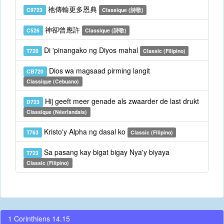
祂傳輸更多恩典
C9723
Classique (詩歌)
神卻曾應許
C526
Classique (詩歌)
Di 'pinangako ng Diyos mahal
T720
Classic (Filipino)
Dios wa magsaad pirming langit
CB720
Classique (Cebuano)
Hij geeft meer genade als zwaarder de last drukt
D723
Classique (Néerlandais)
Kristo'y Alpha ng dasal ko
T763
Classic (Filipino)
Sa pasang kay bigat bigay Nya'y biyaya
T723
Classic (Filipino)
1 Corinthiens 14.15