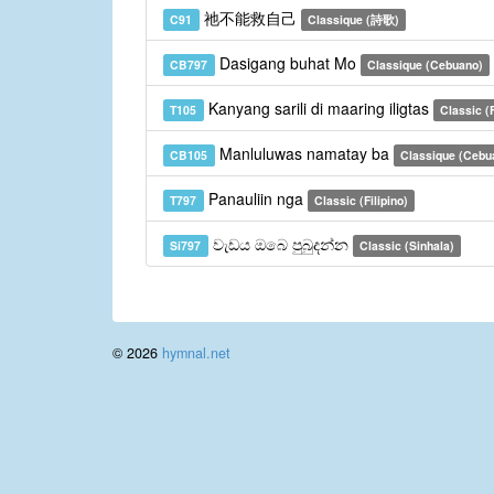
祂不能救自己
C91
Classique (詩歌)
Dasigang buhat Mo
CB797
Classique (Cebuano)
Kanyang sarili di maaring iligtas
T105
Classic (F
Manluluwas namatay ba
CB105
Classique (Cebu
Panauliin nga
T797
Classic (Filipino)
වැඩය ඔබෙ පුබුදන්න
Si797
Classic (Sinhala)
© 2026
hymnal.net