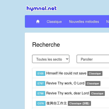
Classique
Nouvelles mélodies
N
Recherche
Himself He could not save
E105
Classique
Revive Thy work, O Lord
E797
Classique
Revive Thy work, dear Lord
E798
Classique
復興你工作主
C576
Classique (詩歌)