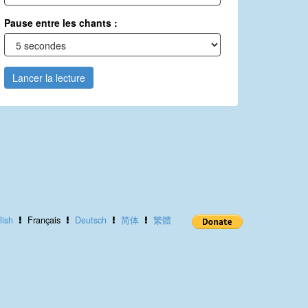
Pause entre les chants :
Lancer la lecture
lish
Français
Deutsch
简体
繁體