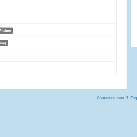
ilipino)
ano)
Contactez-nous
Eng