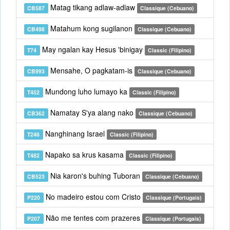
Matag tikang adlaw-adlaw
CB587
Classique (Cebuano)
Matahum kong sugilanon
CB498
Classique (Cebuano)
May ngalan kay Hesus 'binigay
T74
Classic (Filipino)
Mensahe, O pagkatam-is
CB993
Classique (Cebuano)
Mundong luho lumayo ka
T452
Classic (Filipino)
Namatay S'ya alang nako
CB362
Classique (Cebuano)
Nanghinang Israel
T248
Classic (Filipino)
Napako sa krus kasama
T482
Classic (Filipino)
Nia karon's buhing Tuboran
CB523
Classique (Cebuano)
No madeiro estou com Cristo
P220
Classique (Portugais)
Não me tentes com prazeres
P207
Classique (Portugais)