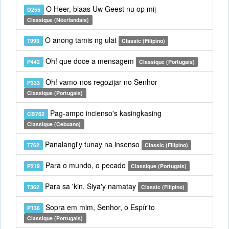
O Heer, blaas Uw Geest nu op mij
D255
Classique (Néerlandais)
O anong tamis ng ulat
T993
Classic (Filipino)
Oh! que doce a mensagem
P442
Classique (Portugais)
Oh! vamo-nos regozijar no Senhor
P333
Classique (Portugais)
Pag-ampo incienso's kasingkasing
CB762
Classique (Cebuano)
Panalangi'y tunay na insenso
T762
Classic (Filipino)
Para o mundo, o pecado
P219
Classique (Portugais)
Para sa 'kin, Siya'y namatay
T362
Classic (Filipino)
Sopra em mim, Senhor, o Espír'to
P136
Classique (Portugais)