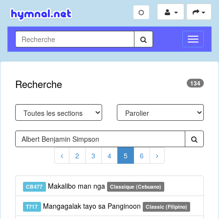
Toggle
Navigati
Recherche
134
2
3
4
5
6
Makalibo man nga
CB477
Classique (Cebuano)
Mangagalak tayo sa Panginoon
T717
Classic (Filipino)