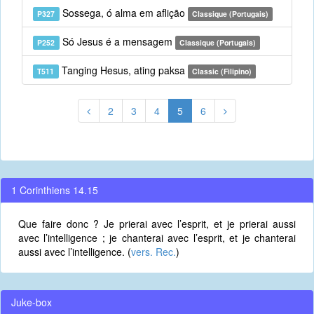
Sossega, ó alma em aflição
P327
Classique (Portugais)
Só Jesus é a mensagem
P252
Classique (Portugais)
Tanging Hesus, ating paksa
T511
Classic (Filipino)
2
3
4
5
6
1 Corinthiens 14.15
Que faire donc ? Je prierai avec l’esprit, et je prierai aussi
avec l’intelligence ; je chanterai avec l’esprit, et je chanterai
aussi avec l’intelligence. (
vers. Rec.
)
Juke-box