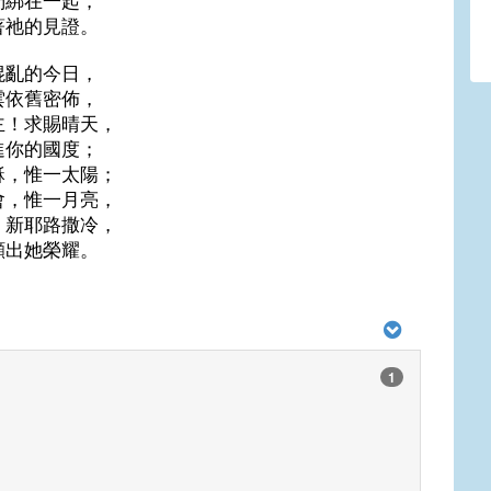
們綁在一起，
著祂的見證。
混亂的今日，
雲依舊密佈，
主！求賜晴天，
進你的國度；
穌，惟一太陽；
會，惟一月亮，
！新耶路撒冷，
顯出她榮耀。
1