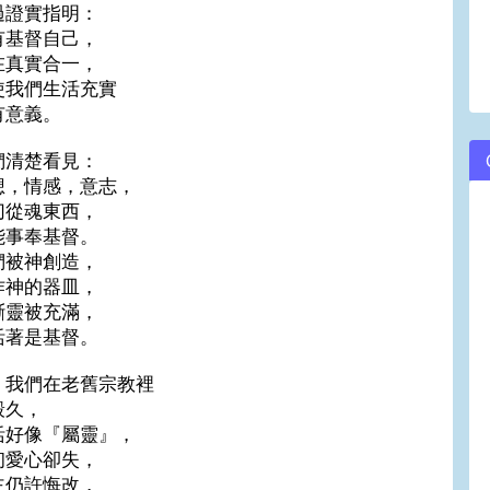
過證實指明：
有基督自己，
在真實合一，
使我們生活充實
有意義。
們清楚看見：
想，情感，意志，
切從魂東西，
能事奉基督。
們被神創造，
作神的器皿，
斷靈被充滿，
活著是基督。
，我們在老舊宗教裡
彀久，
活好像『屬靈』，
初愛心卻失，
主仍許悔改，