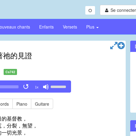
Se connecter/
ouveaux chants
Enfants
Versets
Plus
著祂的見證
Cs742
Use
1x
Up/Down
Arrow
keys
ords
Piano
Guitare
to
increase
日的基督教，
or
沉，分裂，無望，
decrease
的一切光景，
volume.