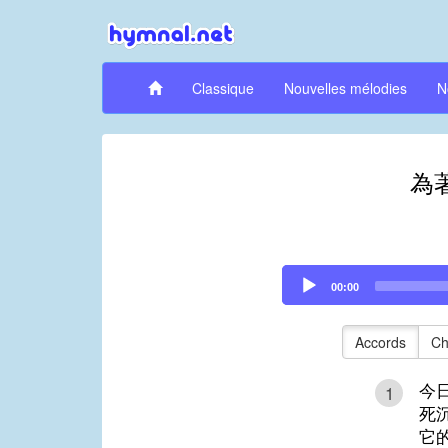
Classique
Nouvelles mélodies
N
為
Audio
00:00
Player
Accords
Ch
今
1
死
它