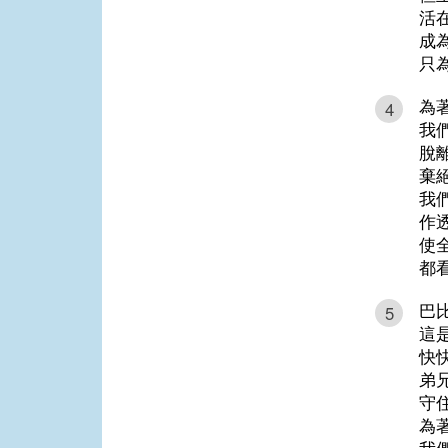
活
成
只
為
4
我
脫
棄
我
作
使
都
巴
5
這
快
弟
守
為