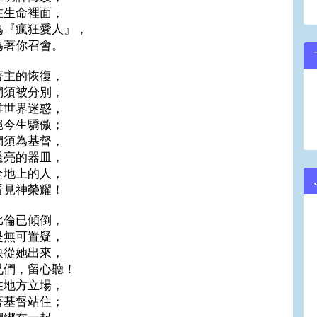
在生命裡面，
為『瘋狂愛人』，
為著你召會。
著主的恢復，
們須被分別，
離世界迷惑，
絕今生驕傲；
們須為基督，
透亮的器皿，
全地上的人，
看見神榮耀！
比倫已傾倒，
是無可置疑，
快從她出來，
兄們，留心聽！
住地方立場，
著基督站住；