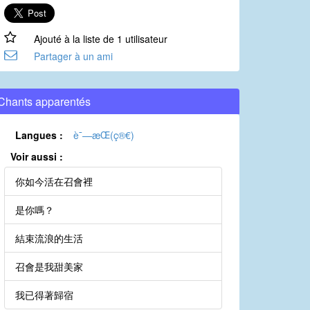
Ajouté à la liste de 1 utilisateur
Partager à un ami
Chants apparentés
Langues :
è¯—æ­Œ(ç®€)
Voir aussi :
你如今活在召會裡
是你嗎？
結束流浪的生活
召會是我甜美家
我已得著歸宿