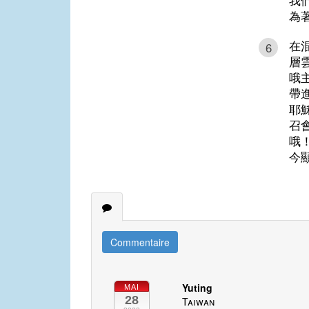
我
為
在
6
層
哦
帶
耶
召
哦
今
Commentaire
Yuting
MAI
28
Taiwan