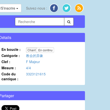
S’inscrire
Suivez-nous :
Détails
En boucle :
Chant
En continu
Catégorie :
教会的异象
Clef :
F Majeur
Mesure :
4/4
Code du
3323121615
cantique :
Partager