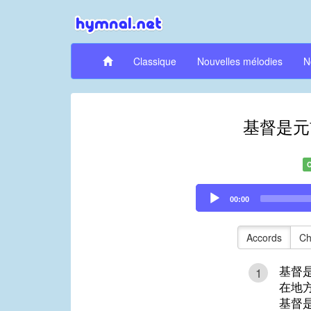
Classique
Nouvelles mélodies
N
基督是元
Audio
00:00
Player
Accords
Ch
基督
1
在地
基督