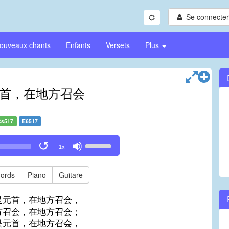
Se connecter/
ouveaux chants
Enfants
Versets
Plus
首，在地方召会
Cs517
E6517
Use
1x
Up/Down
Arrow
keys
ords
Piano
Guitare
to
increase
是元首，在地方召会，
or
方召会，在地方召会；
decrease
是元首，在地方召会，
volume.