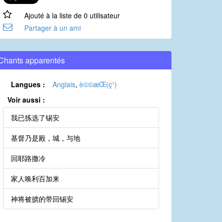
Ajouté à la liste de 0 utilisateur
Partager à un ami
Chants apparentés
Langues :
Anglais
,
è©©æ­Œ(ç¹)
Voir aussi :
我已拣选了锡安
基督乃是殿，城，与地
回耶路撒冷
家人唤利百加来
神将被掳的带回锡安