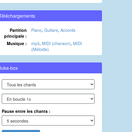
Téléchargements
Partition
Piano
,
Guitare
,
Accords
principale :
Musique :
mp3
,
MIDI (chanson)
,
MIDI
(Mélodie)
Juke-box
Pause entre les chants :