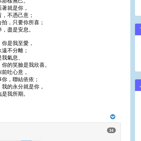
你那樣無己。
活著就是你，
旨，不憑己意；
合拍，只要你所喜；
停，盡是安息。
，你是我至愛，
永遠不分離；
是我氣息、
，你的笑臉是我欣喜。
你前吐心意，
事你，聯結依依；
，我的永分就是你，
臨是我所期。
34