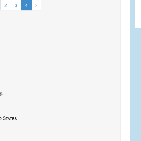
2
3
4
圣！
d States