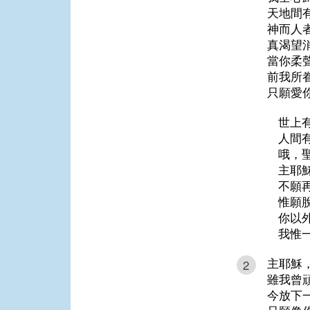
天地間
神而人
真渴望
當你柔
前我所
只願愛
世上
人間
哦，
主耶
不願
惟願
你以
我惟
主耶穌
2
雖我曾
今放下