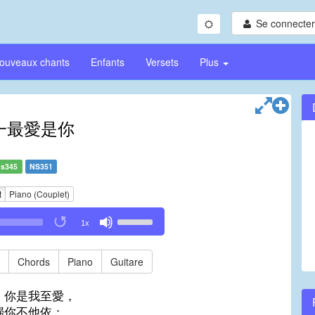
Se connecter/
ouveaux chants
Enfants
Versets
Plus
一最愛是你
s345
NS351
t
Piano (Couplet)
Use
1x
Up/Down
Arrow
keys
Chords
Piano
Guitare
to
increase
，你是我至愛，
or
歸你不他依；
decrease