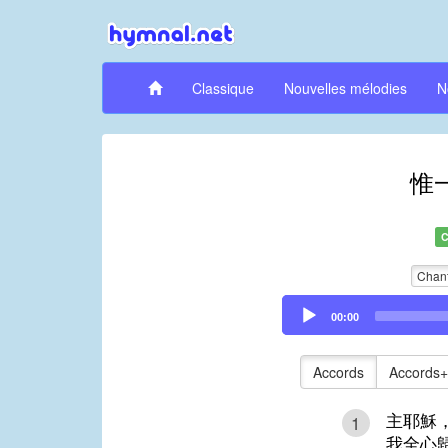
Classique
Nouvelles mélodies
N
惟
C
Chan
Audio
00:00
Player
Accords
Accords+
主耶穌
1
我全心