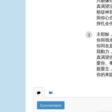
只願像
真渴望
順從神
與你心
掙扎全
主耶穌
3
你與我
你同在
我動力
真渴望
愛你、
親愛主
你的來
Commentaire