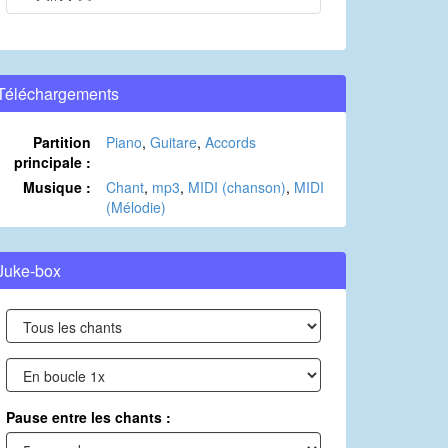
Téléchargements
Partition
Piano
,
Guitare
,
Accords
principale :
Musique :
Chant
,
mp3
,
MIDI (chanson)
,
MIDI
(Mélodie)
Juke-box
Pause entre les chants :