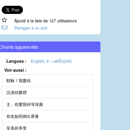
Ajouté à la liste de 127 utilisateurs
Partager à un ami
Chants apparentés
Langues :
English
,
è¯—æ­Œ(ç®€)
Voir aussi :
耶穌！我愛你
沉浸祢愛裡
主，你愛我何等深廣
你名如同倒出香膏
至美的享受