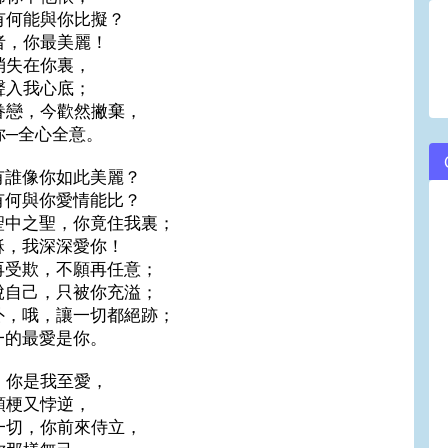
有何能與你比擬？
volume.
者，你最美麗！
消失在你裏，
聲入我心底；
眷戀，今歡然撇棄，
你─全心全意。
有誰像你如此美麗？
有何與你愛情能比？
聖中之聖，你竟住我裏；
穌，我深深愛你！
再受欺，不願再任意；
脫自己，只被你充溢；
外，哦，讓一切都絕跡；
一的最愛是你。
，你是我至愛，
頑梗又悖逆，
一切，你前來侍立，