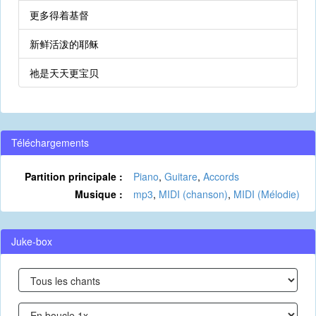
更多得着基督
新鲜活泼的耶稣
祂是天天更宝贝
Téléchargements
Partition principale :
Piano
,
Guitare
,
Accords
Musique :
mp3
,
MIDI (chanson)
,
MIDI (Mélodie)
Juke-box