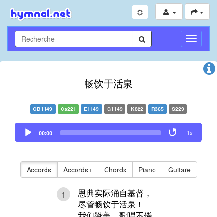
Toggle
Navigati
畅饮于活泉
CB1149
Cs221
E1149
G1149
K822
R365
S229
Audio
00:00
1x
Player
Accords
Accords+
Chords
Piano
Guitare
恩典实际涌自基督，
1
尽管畅饮于活泉！
我们赞美，歌唱不倦，