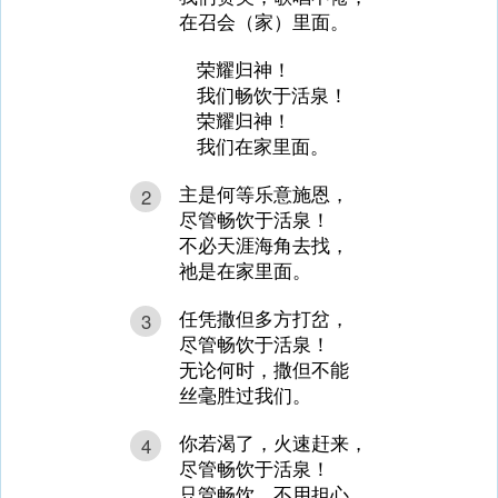
在召会（家）里面。
荣耀归神！
我们畅饮于活泉！
荣耀归神！
我们在家里面。
主是何等乐意施恩，
2
尽管畅饮于活泉！
不必天涯海角去找，
祂是在家里面。
任凭撒但多方打岔，
3
尽管畅饮于活泉！
无论何时，撒但不能
丝毫胜过我们。
你若渴了，火速赶来，
4
尽管畅饮于活泉！
只管畅饮，不用担心，