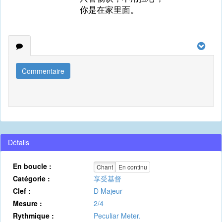
你是在家里面。
Commentaire
Détails
En boucle :
Chant
En continu
Catégorie :
享受基督
Clef :
D Majeur
Mesure :
2/4
Rythmique :
Peculiar Meter.