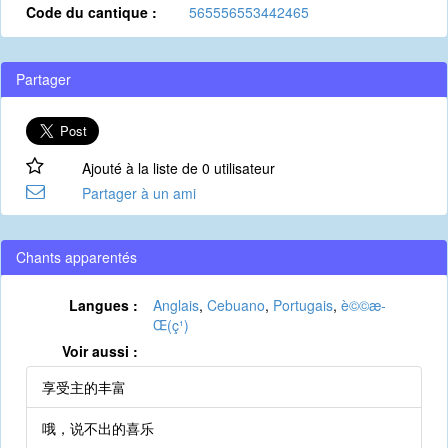
Code du cantique :
565556553442465
Partager
Ajouté à la liste de 0 utilisateur
Partager à un ami
Chants apparentés
Langues :
Anglais
,
Cebuano
,
Portugais
,
è©©æ­
Œ(ç¹)
Voir aussi :
享受主的丰富
哦，说不出的喜乐