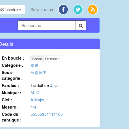
S’inscrire
Suivez-nous :
Détails
En boucle :
Chant
En continu
Catégorie :
奉獻
Sous-
分別歸主
catégorie :
Paroles :
Traduit de
J. O.
Musique :
M. C.
Clef :
A Majeur
Mesure :
4/4
Code du
55555361111165
cantique :