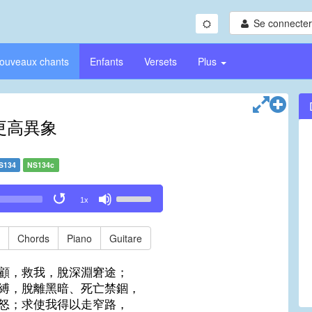
Se connecter/
ouveaux chants
Enfants
Versets
Plus
更高異象
S134
NS134c
Use
1x
Up/Down
Arrow
keys
Chords
Piano
Guitare
to
increase
顧，救我，脫深淵窘途；
or
縛，脫離黑暗、死亡禁錮，
decrease
怒；求使我得以走窄路，
volume.