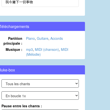
我今撇下一切事物
Téléchargements
Partition
Piano
,
Guitare
,
Accords
principale :
Musique :
mp3
,
MIDI (chanson)
,
MIDI
(Mélodie)
Juke-box
Pause entre les chants :