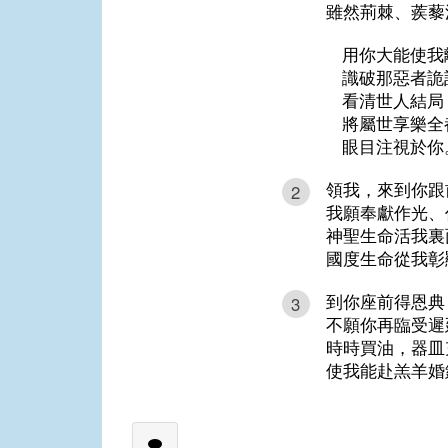
雖然荊棘、蒺藜
用你大能使我
識破那惡者詭
看清世人結局
將屬世享樂全
眼目注視於你
領我，來到你跟
2
我願奉獻作光、
神聖生命活我裏
國度生命從我彰
到你座前得恩典
3
不願你再臨受遲
時時買油，器皿
使我能赴羔羊婚