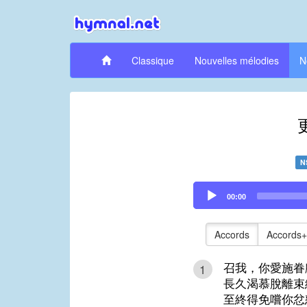
Classique
Nouvelles mélodies
N
N
Audio
00:00
Player
Accords
Accords+
召我，你愛施眷
1
長久渴慕脫離束
至終得免嚐你忿