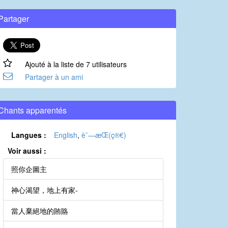
Partager
Ajouté à la liste de 7 utilisateurs
Partager à un ami
Chants apparentés
Langues :
English
,
è¯—æ­Œ(ç®€)
Voir aussi :
照你企圖主
神心渴望，地上有家-
當人棄絕地的賄賂