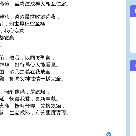
滿佈，至終建成神人相互住處。
離地，遠超屬世敗壞遮蔽，
計，知世界虛空至極，
，我心定意：
都撇棄，
。
前，教我，以國度聖言；
作鹽，好行爲使人能看見。
面，超凡之義在我成全，
顯，如同父神性情一樣完全。
，儆醒豫備，勝試驗；
延，恢復我愛，更新奉獻。
充滿，按時分糧，兌換銀錢，
筵，生命成熟，有分國度實現。