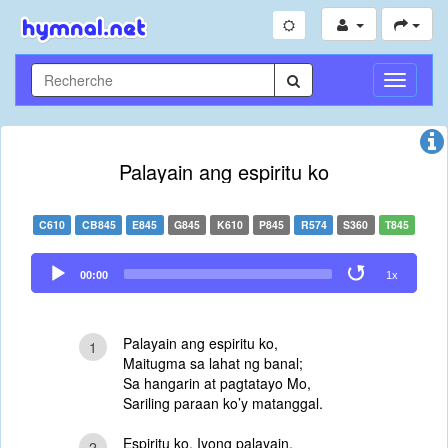
Toggle
Navigati
Palayain ang espiritu ko
C610
CB845
E845
G845
K610
P845
R574
S360
T845
Audio
00:00
1x
Player
Palayain ang espiritu ko,
1
Maitugma sa lahat ng banal;
Sa hangarin at pagtatayo Mo,
Sariling paraan ko’y matanggal.
Espiritu ko, Iyong palayain,
2