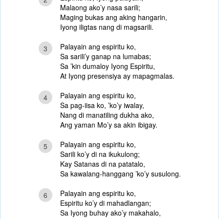
Malaong ako’y nasa sarili;
Maging bukas ang aking hangarin,
Iyong iligtas nang di magsarili.
Palayain ang espiritu ko,
3
Sa sarili’y ganap na lumabas;
Sa ’kin dumaloy Iyong Espiritu,
At Iyong presensiya ay mapagmalas.
Palayain ang espiritu ko,
4
Sa pag-iisa ko, ’ko’y iwalay,
Nang di manatiling dukha ako,
Ang yaman Mo’y sa akin ibigay.
Palayain ang espiritu ko,
5
Sarili ko’y di na ikukulong;
Kay Satanas di na patatalo,
Sa kawalang-hanggang ’ko’y susulong.
Palayain ang espiritu ko,
6
Espiritu ko’y di mahadlangan;
Sa Iyong buhay ako’y makahalo,