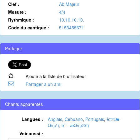
Clef :
Ab Majeur
Mesure :
4/4
Rythmique :
10.10.10.10.
Code du cantique :
5153455671
Partager
Ajouté à la liste de 0 utilisateur
Partager à un ami
Chants apparentés
Langues :
Anglais
,
Cebuano
,
Portugais
,
è©©æ­
Œ(ç¹)
,
è¯—æ­Œ(ç®€)
Voir aussi :