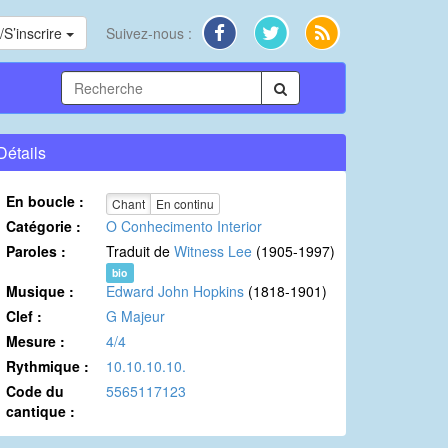
S’inscrire
Suivez-nous :
Détails
En boucle :
Chant
En continu
Catégorie :
O Conhecimento Interior
Paroles :
Traduit de
Witness Lee
(1905-1997)
bio
Musique :
Edward John Hopkins
(1818-1901)
Clef :
G Majeur
Mesure :
4/4
Rythmique :
10.10.10.10.
Code du
5565117123
cantique :