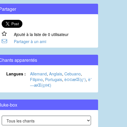
Partager
Ajouté à la liste de 0 utilisateur
Partager à un ami
Chants apparentés
Langues :
Allemand
,
Anglais
,
Cebuano
,
Filipino
,
Portugais
,
è©©æ­Œ(ç¹)
,
è¯
—æ­Œ(ç®€)
Juke-box