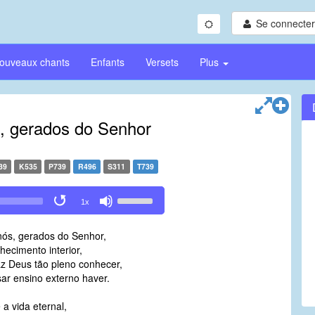
Se connecter/
ouveaux chants
Enfants
Versets
Plus
, gerados do Senhor
39
K535
P739
R496
S311
T739
Use
1x
Up/Down
Arrow
ós, gerados do Senhor,
keys
ecimento interior,
to
z Deus tão pleno conhecer,
increase
ar ensino externo haver.
or
decrease
a vida eternal,
volume.