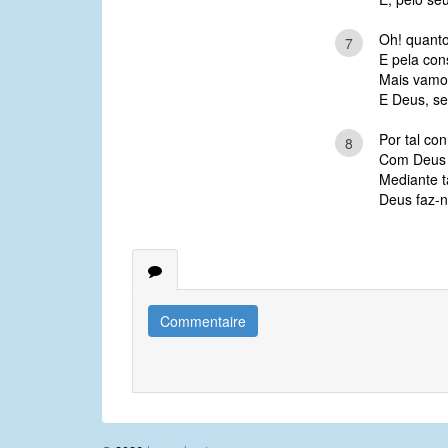
Oh! quant
7
E pela cons
Mais vamos
E Deus, se
Por tal co
8
Com Deus 
Mediante t
Deus faz-n
Commentaire