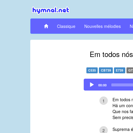
Classique
Nouvelles mélodies
N
Em todos nós
C535
CB739
E739
G7
Audio
00:00
Player
Em todos n
1
Há um conh
Que nos fa
Sem precis
Suprema é 
2