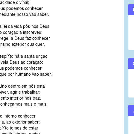
acidade divinal;
Deus podemos conhecer
ediante nosso vão saber.
 lei da vida pôs-nos Deus,
 coração a inscreveu;
s rege, a Deus faz conhecer
nsino exterior qualquer.
spír’to há a santa unção
vela Deus ao coração;
eus podemos conhecer
que por humano vão saber.
úno dentro em nós está
ver, agir e trabalhar;
nto interior nos traz,
conheçamos mais e mais.
 o interno conhecer
a, ao exterior saber;
ír’to temos de estar
 sentir interno, andar.