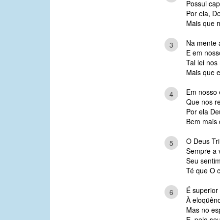
Possui cap
Por ela, 
Mais que m
Na mente a
3
E em nosso
Tal lei no
Mais que e
Em nosso e
4
Que nos re
Por ela D
Bem mais 
O Deus Tri
5
Sempre a vi
Seu sentime
Té que O 
É superior
6
À eloqüênci
Mas no esp
E, pelo seu