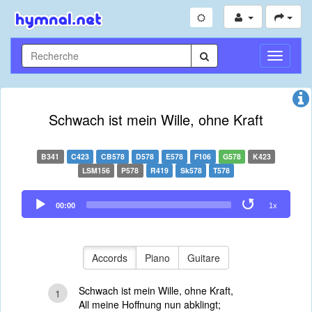
Toggle
Navigati
Schwach ist mein Wille, ohne Kraft
B341
C423
CB578
D578
E578
F106
G578
K423
LSM156
P578
R419
Sk578
T578
Audio
00:00
1x
Player
Accords
Piano
Guitare
Schwach ist mein Wille, ohne Kraft,
1
All meine Hoffnung nun abklingt;