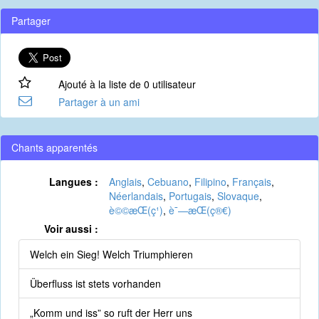
Partager
Ajouté à la liste de 0 utilisateur
Partager à un ami
Chants apparentés
Langues :
Anglais
,
Cebuano
,
Filipino
,
Français
,
Néerlandais
,
Portugais
,
Slovaque
,
è©©æ­Œ(ç¹)
,
è¯—æ­Œ(ç®€)
Voir aussi :
Welch ein Sieg! Welch Triumphieren
Überfluss ist stets vorhanden
„Komm und iss” so ruft der Herr uns