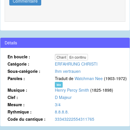
Commentaire
Détails
En boucle :
Chant
En continu
Catégorie :
ERFAHRUNG CHRISTI
Sous-catégorie :
Ihm vertrauen
Paroles :
Traduit de
Watchman Nee
(1903-1972)
bio
Musique :
Henry Percy Smith
(1825-1898)
Clef :
D Majeur
Mesure :
3/4
Rythmique :
8.8.8.8.
Code du cantique :
33343222554311765