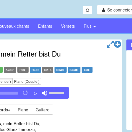
Se connecter/
ouveaux chants
Enfants
Versets
Plus
 mein Retter bist Du
1
K382*
P501
R352
S215
Si501
Sk501
T501
 entier)
Piano (Couplet)
Use
1x
Up/Down
Arrow
keys
ords+
Piano
Guitare
to
increase
, mein Retter bist Du,
or
ttes Glanz immerzu;
decrease