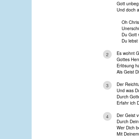
Gott unbegr
Und doch a
Oh Chris
Unerschöp
Du Gott 
Du lebst 
Es wohnt Go
2
Gottes Herr
Erlösung ha
Als Geist D
Der Reichtu
3
Und was Du 
Durch Gotte
Erfahr ich D
Der Geist v
4
Durch Dein 
Wer Dich be
Mit Deinem