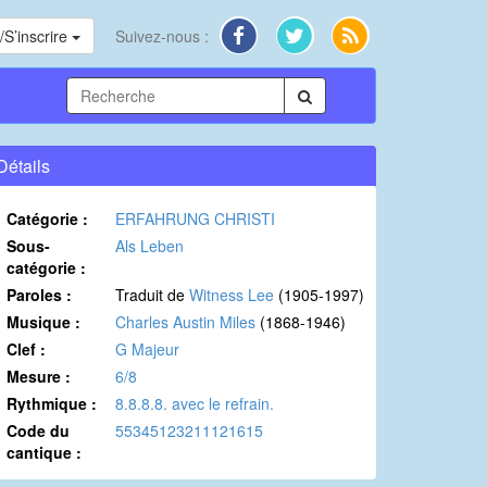
S’inscrire
Suivez-nous :
Détails
Catégorie :
ERFAHRUNG CHRISTI
Sous-
Als Leben
catégorie :
Paroles :
Traduit de
Witness Lee
(1905-1997)
Musique :
Charles Austin Miles
(1868-1946)
Clef :
G Majeur
Mesure :
6/8
Rythmique :
8.8.8.8. avec le refrain.
Code du
55345123211121615
cantique :