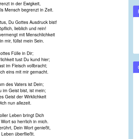
enzt in der Ewigkeit,
volume.
ls Mensch begrenzt in Zeit.
tus, Du Gottes Ausdruck bist!
flich, lieblich und rein!
vermengt mit Menschlichkeit
in mir, füllst mein Sein.
ttes Fülle in Dir;
lichkeit tust Du kund hier;
st im Fleisch vollbracht;
ich eins mit mir gemacht.
m des Vaters ist Dein;
im Geist bist, ist mein;
s Geist der Wirklichkeit
ich nun allezeit.
oller Leben bringt Dich
Wort so herrlich in mich.
rührt, Dein Wort genießt,
 Leben überfließt.