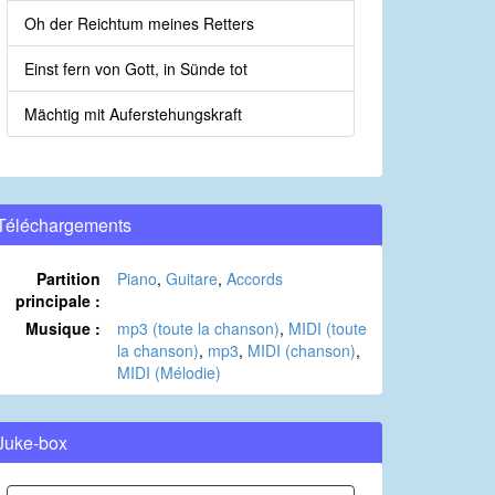
Oh der Reichtum meines Retters
Einst fern von Gott, in Sünde tot
Mächtig mit Auferstehungskraft
Téléchargements
Partition
Piano
,
Guitare
,
Accords
principale :
Musique :
mp3 (toute la chanson)
,
MIDI (toute
la chanson)
,
mp3
,
MIDI (chanson)
,
MIDI (Mélodie)
Juke-box