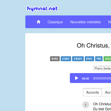
Classique
Nouvelles mélodies
N
Oh Christus,
B292
C382*
CB501
E501
F88
G50
Piano (texte
Audio
00:00
Player
Accords
Acc
Oh Christus
1
Du bist Go