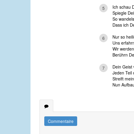
Ich schau D
5
Spiegle Dei
So wandelst
Dass ich D
Nur so heil
6
Uns erfahrn
Wir werden 
Berührn De
Dein Geist 
7
Jeden Teil 
Streift me
Nun Aufbau
Commentaire