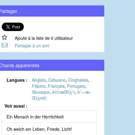
Partager
Ajouté à la liste de 0 utilisateur
Partager à un ami
Chants apparentés
Langues :
Anglais
,
Cebuano
,
Cinghalais
,
Filipino
,
Français
,
Portugais
,
Slovaque
,
è©©æ­Œ(ç¹)
,
è¯—æ­
Œ(ç®€)
Voir aussi :
Ein Mensch in der Herrlichkeit
Oh welch ein Leben, Friede, Licht!