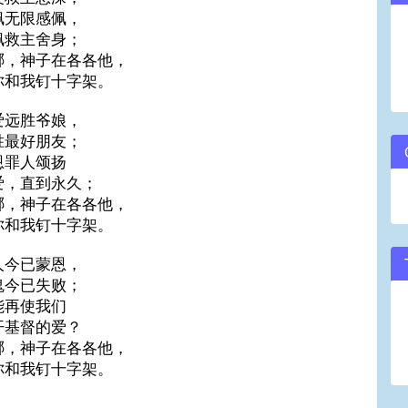
佩无限感佩，
volume.
佩救主舍身；
哪，神子在各各他，
你和我钉十字架。
爱远胜爷娘，
胜最好朋友；
恩罪人颂扬
爱，直到永久；
哪，神子在各各他，
你和我钉十字架。
人今已蒙恩，
鬼今已失败；
能再使我们
开基督的爱？
哪，神子在各各他，
你和我钉十字架。