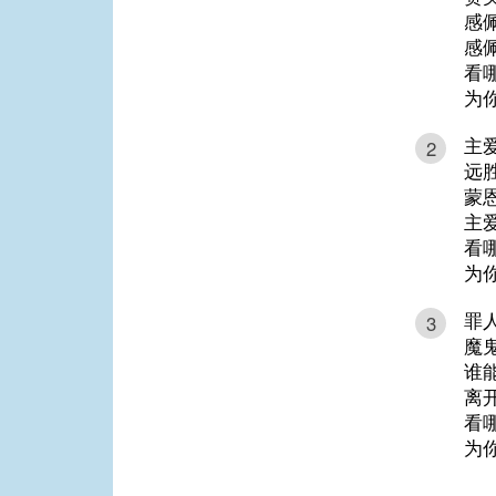
感
感
看
为
主
2
远
蒙
主
看
为
罪
3
魔
谁
离
看
为