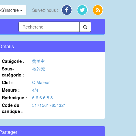
S’inscrire
Suivez-nous :
Détails
Catégorie :
赞美主
Sous-
祂的死
catégorie :
Clef :
C Majeur
Mesure :
4/4
Rythmique :
6.6.6.6.8.8.
Code du
51715617654321
cantique :
Partager