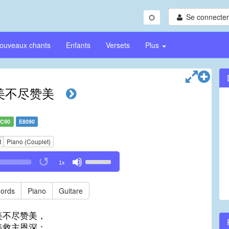
Se connecter/
ouveaux chants
Enfants
Versets
Plus
美不尽赞美
C90
E8090
t
Piano (Couplet)
Use
1x
Up/Down
Arrow
keys
ords
Piano
Guitare
to
increase
美不尽赞美，
or
美救主恩深；
decrease