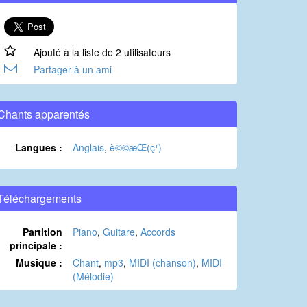
Ajouté à la liste de 2 utilisateurs
Partager à un ami
Chants apparentés
Langues :
Anglais
,
è©©æ­Œ(ç¹)
Téléchargements
Partition
Piano
,
Guitare
,
Accords
principale :
Musique :
Chant
,
mp3
,
MIDI (chanson)
,
MIDI
(Mélodie)