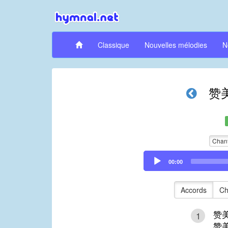
Classique
Nouvelles mélodies
N
赞
Chan
Audio
00:00
Player
Accords
Ch
赞
1
赞