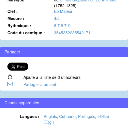
(1752-1825)
Clef :
Eb Majeur
Mesure :
4/4
Rythmique :
8.7.8.7.D.
Code du cantique :
3545352235542171
Partager
Ajouté à la liste de 3 utilisateurs
Partager à un ami
Chants apparentés
Langues :
Anglais
,
Cebuano
,
Portugais
,
è©©æ­
Œ(ç¹)