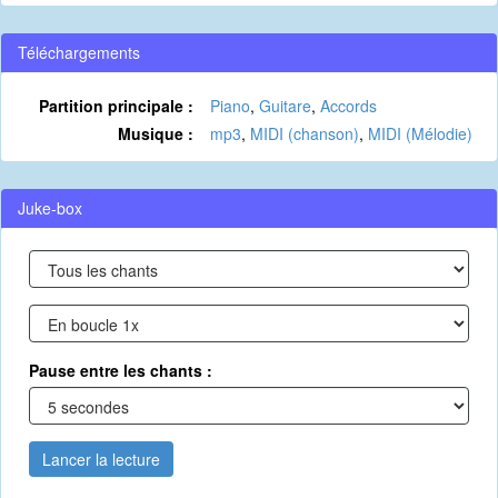
Téléchargements
Partition principale :
Piano
,
Guitare
,
Accords
Musique :
mp3
,
MIDI (chanson)
,
MIDI (Mélodie)
Juke-box
Pause entre les chants :
Lancer la lecture