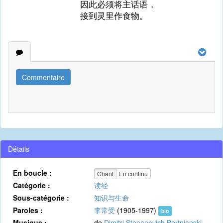
因此必须将主话语，
接到灵里作食物。
Commentaire
Détails
En boucle :
Chant
En continu
Catégorie :
读经
Sous-catégorie :
知识与生命
Paroles :
李常受
(1905-1997)
bio
Musique :
de
Dimitri Stepanovich Bortnianski