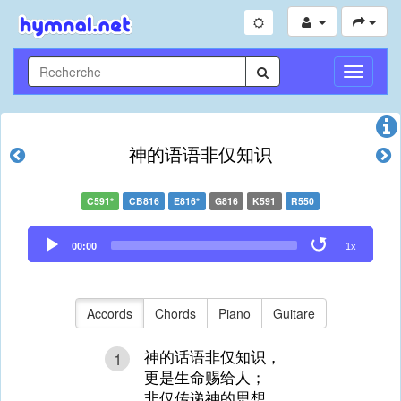
Toggle
Navigati
神的语语非仅知识
C591*
CB816
E816*
G816
K591
R550
Audio
00:00
1x
Player
Accords
Chords
Piano
Guitare
神的话语非仅知识，
1
更是生命赐给人；
非仅传递神的思想，