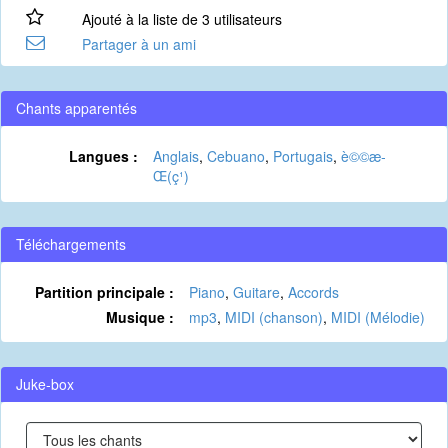
Ajouté à la liste de 3 utilisateurs
Partager à un ami
Chants apparentés
Langues :
Anglais
,
Cebuano
,
Portugais
,
è©©æ­
Œ(ç¹)
Téléchargements
Partition principale :
Piano
,
Guitare
,
Accords
Musique :
mp3
,
MIDI (chanson)
,
MIDI (Mélodie)
Juke-box