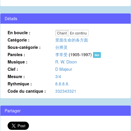
Détails
En boucle :
Chant
En continu
Catégorie :
里面生命的各方面
Sous-catégorie :
分辨灵
Paroles :
李常受
(1905-1997)
bio
Musique :
R. W. Dixon
Clef :
D Majeur
Mesure :
3/4
Rythmique :
8.8.8.8.
Code du cantique :
332343321
Partager