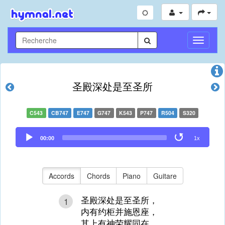
Toggle
Navigati
圣殿深处是至圣所
C543
CB747
E747
G747
K543
P747
R504
S320
Audio
00:00
1x
Player
Accords
Chords
Piano
Guitare
圣殿深处是至圣所，
1
内有约柜并施恩座，
其上有神荣耀同在，