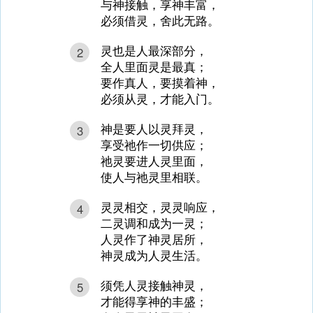
与神接触，享神丰富，
必须借灵，舍此无路。
灵也是人最深部分，
2
全人里面灵是最真；
要作真人，要摸着神，
必须从灵，才能入门。
神是要人以灵拜灵，
3
享受祂作一切供应；
祂灵要进人灵里面，
使人与祂灵里相联。
灵灵相交，灵灵响应，
4
二灵调和成为一灵；
人灵作了神灵居所，
神灵成为人灵生活。
须凭人灵接触神灵，
5
才能得享神的丰盛；