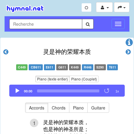
Toggle
Navigati
灵是神的荣耀本质
C449
CB611
E611
G611
K449
R446
S290
T611
Piano (texte entier)
Piano (Couplet)
Audio
00:00
1x
Player
Accords
Chords
Piano
Guitare
灵是神的荣耀本质，
1
也是神的神圣所是；