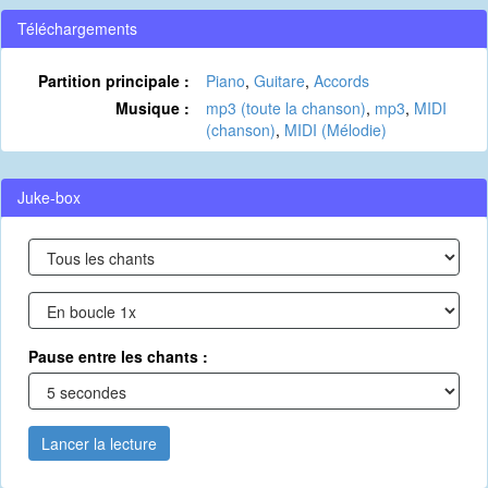
Téléchargements
Partition principale :
Piano
,
Guitare
,
Accords
Musique :
mp3 (toute la chanson)
,
mp3
,
MIDI
(chanson)
,
MIDI (Mélodie)
Juke-box
Pause entre les chants :
Lancer la lecture