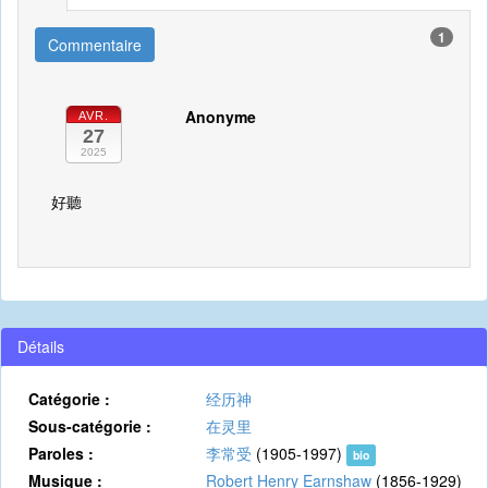
1
Commentaire
Anonyme
AVR.
27
2025
好聽
Détails
Catégorie :
经历神
Sous-catégorie :
在灵里
Paroles :
李常受
(1905-1997)
bio
Musique :
Robert Henry Earnshaw
(1856-1929)