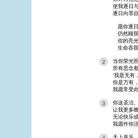
使我逐日
逐日向罪
愿你逐
仍然顾
你的亮
生命吞
当你荣光
2
所有恶念
‘我是无有
你是万有，
我愿常受
你这圣洁
3
让我更多
无论快乐
我愿作你
天上喜乐
4