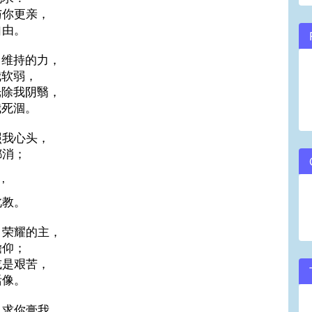
与你更亲，
volume.
自由。
日维持的力，
我软弱，
光除我阴翳，
我死涸。
照我心头，
都消；
，
’
此教。
、荣耀的主，
瞻仰；
或是艰苦，
活像。
，求你膏我，