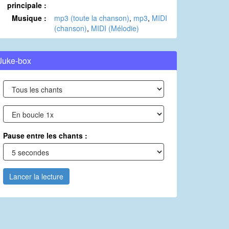
principale :
Musique :
mp3 (toute la chanson)
,
mp3
,
MIDI
(chanson)
,
MIDI (Mélodie)
Juke-box
Pause entre les chants :
Lancer la lecture