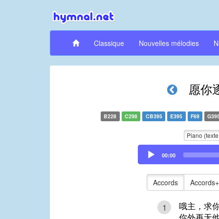
Classique
Nouvelles mélodies
N
愿你
B228
C298
CB395
E395
F69
G39
Piano (texte
Audio
00:00
Player
Accords
Accords+
哦主，求
1
你外再无