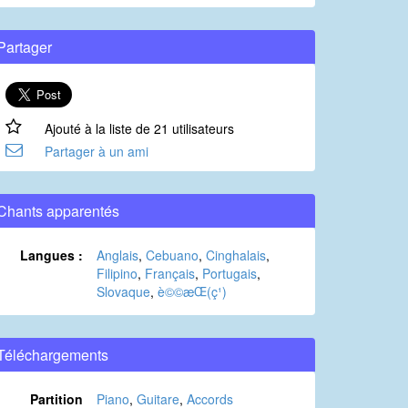
Partager
Ajouté à la liste de 21 utilisateurs
Partager à un ami
Chants apparentés
Langues :
Anglais
,
Cebuano
,
Cinghalais
,
Filipino
,
Français
,
Portugais
,
Slovaque
,
è©©æ­Œ(ç¹)
Téléchargements
Partition
Piano
,
Guitare
,
Accords