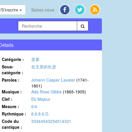
S’inscrire
Suivez-nous :
Détails
Catégorie :
羡慕
Sous-
在主里的长进
catégorie :
Paroles :
Johann Casper Lavater
(1741-
1801)
Musique :
Ada Rose Gibbs
(1865-1905)
Clef :
Eb Majeur
Mesure :
6/4
Rythmique :
8.6.8.6.D.
Code du
33344543234514321
cantique :