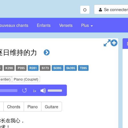
Se connecter/
ouveaux chants
Enfants
Versets
Plus
逐日维持的力
5
K298
P395
R281
S173
Si395
Sk395
T395
 entier)
Piano (Couplet)
Use
1x
Up/Down
Arrow
keys
Chords
Piano
Guitare
to
increase
你长在我心，
or
他求！
decrease