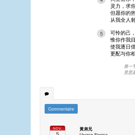
灵力，求
但愿你的
从我全人
可怜的己
5
惟你作我
使我逐日
更配与你
第一节
意思
Commentaire
黃弟兄
NOV.
5
United States