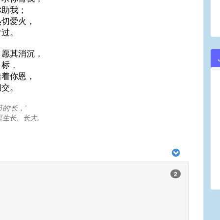
你助我；
热切爱火，
射过。
，愿其消沉，
目标，
借着你恩，
相交。
的‘长，’
是生长、长大。
2