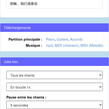
耶稣，我们渴慕你
Téléchargements
Partition principale :
Piano
,
Guitare
,
Accords
Musique :
mp3
,
MIDI (chanson)
,
MIDI (Mélodie)
Juke-box
Pause entre les chants :