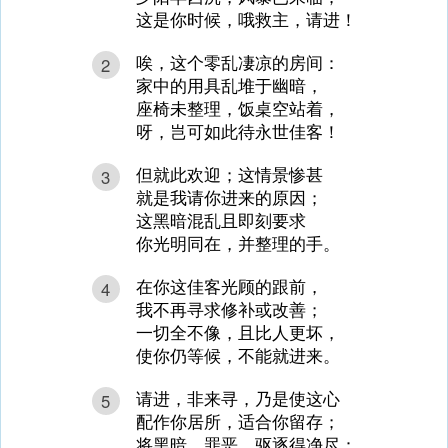
这是你时候，哦救主，请进！
唉，这个零乱凄凉的房间：
2
家中的用具乱堆于幽暗，
座椅未整理，饭桌空站着，
呀，岂可如此待永世佳客！
但就此欢迎；这情景惨甚
3
就是我请你进来的原因；
这黑暗混乱且即刻要求
你光明同在，并整理的手。
在你这佳客光顾的跟前，
4
我不再寻求修补或改善；
一切全不像，且比人更坏，
使你仍等候，不能就进来。
请进，非来寻，乃是使这心
5
配作你居所，适合你留存；
将黑暗、罪恶，驱逐得净尽：