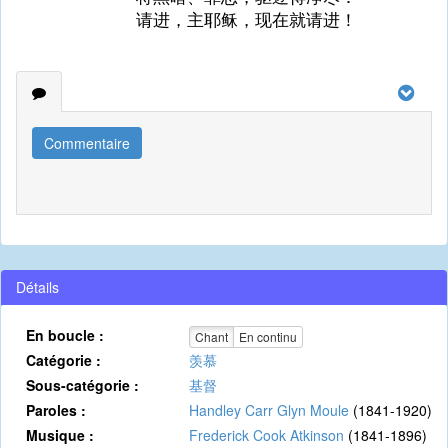
请进，主耶稣，现在就请进！
Commentaire
Détails
En boucle :
Chant
En continu
Catégorie :
羡慕
Sous-catégorie :
基督
Paroles :
Handley Carr Glyn Moule
(1841-1920)
Musique :
Frederick Cook Atkinson
(1841-1896)