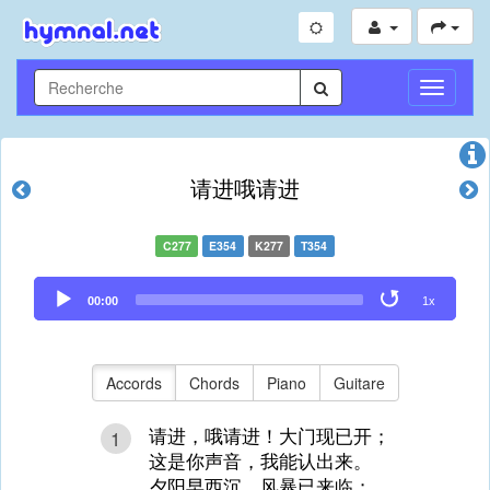
Toggle
Navigati
请进哦请进
C277
E354
K277
T354
Audio
00:00
1x
Player
Accords
Chords
Piano
Guitare
请进，哦请进！大门现已开；
1
这是你声音，我能认出来。
夕阳早西沉，风暴已来临；