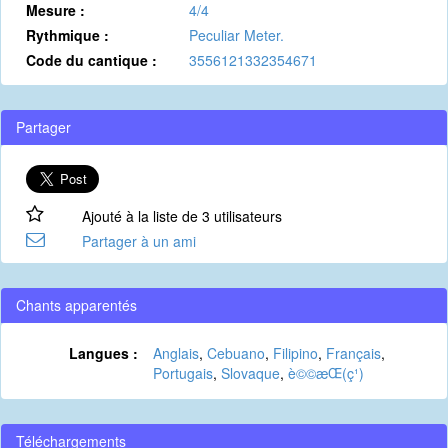
Mesure :
4/4
Rythmique :
Peculiar Meter.
Code du cantique :
3556121332354671
Partager
Ajouté à la liste de 3 utilisateurs
Partager à un ami
Chants apparentés
Langues :
Anglais
,
Cebuano
,
Filipino
,
Français
,
Portugais
,
Slovaque
,
è©©æ­Œ(ç¹)
Téléchargements