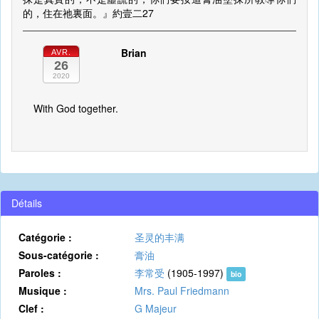
的，住在祂裏面。』約壹二27
Brian
AVR.
26
2020
With God together.
Détails
Catégorie :
圣灵的丰满
Sous-catégorie :
膏油
Paroles :
李常受
(1905-1997)
bio
Musique :
Mrs. Paul Friedmann
Clef :
G Majeur