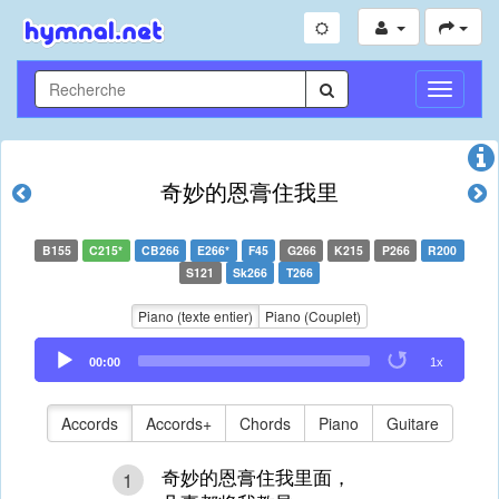
Toggle
Navigati
奇妙的恩膏住我里
B155
C215*
CB266
E266*
F45
G266
K215
P266
R200
S121
Sk266
T266
Piano (texte entier)
Piano (Couplet)
Audio
00:00
1x
Player
Accords
Accords+
Chords
Piano
Guitare
奇妙的恩膏住我里面，
1