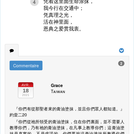
凭着这里面生命涂抹，
4
我今行在交通中；
凭真理之光，
活在神里面，
恩典之爱贯我衷。
2
Commentaire
Grace
AVR.
18
Taiwan
2021
『你們有從那聖者來的膏油塗抹，並且你們眾人都知道。』
約壹二20
『你們從祂所領受的膏油塗抹，住在你們裏面，並不需要人
教導你們，乃有祂的膏油塗抹，在凡事上教導你們；這膏油塗
抹是真實的，不是虛謊的，你們要按這膏油塗抹所教導你們