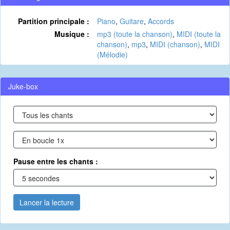
Partition principale :
Piano
,
Guitare
,
Accords
Musique :
mp3 (toute la chanson)
,
MIDI (toute la
chanson)
,
mp3
,
MIDI (chanson)
,
MIDI
(Mélodie)
Juke-box
Pause entre les chants :
Lancer la lecture