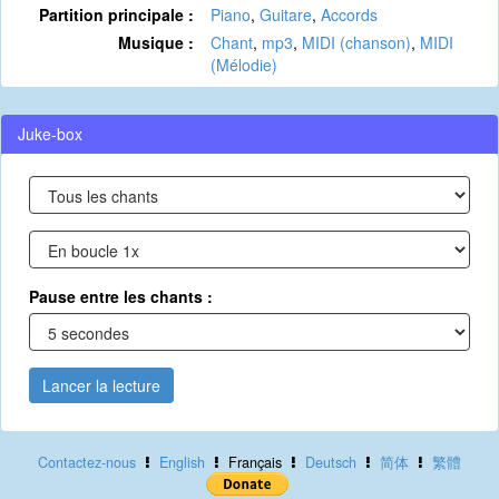
Partition principale :
Piano
,
Guitare
,
Accords
Musique :
Chant
,
mp3
,
MIDI (chanson)
,
MIDI
(Mélodie)
Juke-box
Pause entre les chants :
Lancer la lecture
Contactez-nous
English
Français
Deutsch
简体
繁體