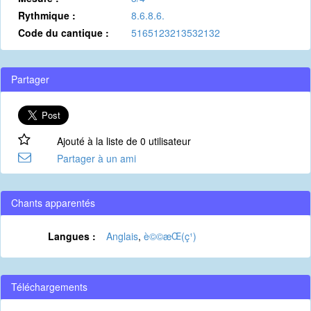
Rythmique :
8.6.8.6.
Code du cantique :
5165123213532132
Partager
Ajouté à la liste de 0 utilisateur
Partager à un ami
Chants apparentés
Langues :
Anglais
,
è©©æ­Œ(ç¹)
Téléchargements