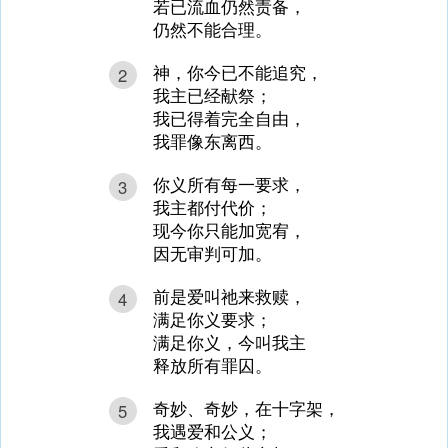
若已流血仍然责备，
仍然不能合理。
神，你今已不能追究，
2
我主已经献祭；
我已得着完全自由，
我罪像东离西。
你义所有每一要求，
3
我主都付代价；
现今你只能加宽宥，
因无审判可加。
前是爱叫祂来救赎，
4
满足你义要求；
满足你义，今叫我主
释放所有罪囚。
奇妙、奇妙，在十字架，
5
我遇爱和公义；