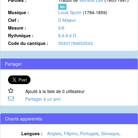
Paroles :
Traduit de
Witness Lee
(1905-1997)
bio
Musique :
Louis Spohr
(1784-1859)
Clef :
D Majeur
Mesure :
6/8
Rythmique :
8.6.8.6.D.
Code du cantique :
55431766653543
Partager
Ajouté à la liste de 0 utilisateur
Partager à un ami
Chants apparentés
Langues :
Anglais
,
Filipino
,
Portugais
,
Slovaque
,