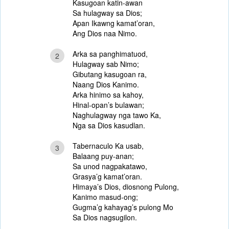
Kasugoan katin-awan
Sa hulagway sa Dios;
Apan Ikawng kamat’oran,
Ang Dios naa Nimo.
Arka sa panghimatuod,
2
Hulagway sab Nimo;
Gibutang kasugoan ra,
Naang Dios Kanimo.
Arka hinimo sa kahoy,
Hinal-opan’s bulawan;
Naghulagway nga tawo Ka,
Nga sa Dios kasudlan.
Tabernaculo Ka usab,
3
Balaang puy-anan;
Sa unod nagpakatawo,
Grasya’g kamat’oran.
Himaya’s Dios, diosnong Pulong,
Kanimo masud-ong;
Gugma’g kahayag’s pulong Mo
Sa Dios nagsugilon.