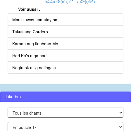
è©©æ­Œ(ç¹)
,
è¯—æ­Œ(ç®€)
Voir aussi :
Manluluwas namatay ba
Takus ang Cordero
Karaan ang tinubdan Mo
Hari Ka’s mga hari
Nagtutok mi’g natingala
Juke-box