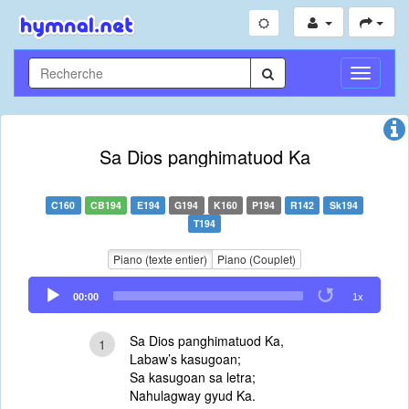
Toggle
Navigati
Sa Dios panghimatuod Ka
C160
CB194
E194
G194
K160
P194
R142
Sk194
T194
Piano (texte entier)
Piano (Couplet)
Audio
00:00
1x
Player
Sa Dios panghimatuod Ka,
1
Labaw’s kasugoan;
Sa kasugoan sa letra;
Nahulagway gyud Ka.