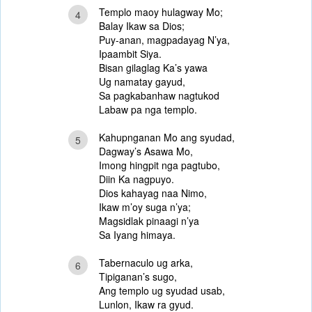
Templo maoy hulagway Mo;
4
Balay Ikaw sa Dios;
Puy-anan, magpadayag N’ya,
Ipaambit Siya.
Bisan gilaglag Ka’s yawa
Ug namatay gayud,
Sa pagkabanhaw nagtukod
Labaw pa nga templo.
Kahupnganan Mo ang syudad,
5
Dagway’s Asawa Mo,
Imong hingpit nga pagtubo,
Diin Ka nagpuyo.
Dios kahayag naa Nimo,
Ikaw m’oy suga n’ya;
Magsidlak pinaagi n’ya
Sa Iyang himaya.
Tabernaculo ug arka,
6
Tipiganan’s sugo,
Ang templo ug syudad usab,
Lunlon, Ikaw ra gyud.