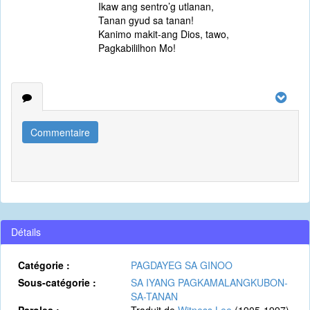
Ikaw ang sentro’g utlanan,
Tanan gyud sa tanan!
Kanimo makit-ang Dios, tawo,
Pagkabililhon Mo!
Commentaire
Détails
Catégorie :
PAGDAYEG SA GINOO
Sous-catégorie :
SA IYANG PAGKAMALANGKUBON-
SA-TANAN