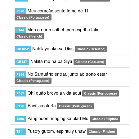
Meu coração sente fome de Ti
P370
Classic (Portuguese)
Mon cœur a soif et mon esprit a faim
F144
Classic (French)
Nahilayo ako sa Dios
CB1052
Classic (Cebuano)
Nakita mo na ba Siya
CB437
Classic (Cebuano)
No Santuário entrar, junto ao trono estar
P354
Classic (Portuguese)
Oh! quão breve a vida aqui
P457
Classic (Portuguese)
Pacífica oferta
P128
Classic (Portuguese)
Panginoon, maging katulad Mo
T398
Classic (Filipino)
Puso'y gutom, espiritu'y uhaw
T811
Classic (Filipino)