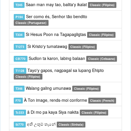
Saan man may tao, balita'y ikalat
T245
Classic (Filipino)
Ser como és, Senhor tão bendito
P194
Classic (Portuguese)
Si Hesus Poon na Tagapagligtas
T334
Classic (Filipino)
Si Kristo'y tumatawag
T1273
Classic (Filipino)
Sudlon ta karon, labing balaan
CB770
Classic (Cebuano)
Tayo'y gapos, nagpagal sa lupang Ehipto
T1128
Classic (Filipino)
Walang galing umunawa
T346
Classic (Filipino)
À Ton image, rends-moi conforme
F70
Classic (French)
â Di mo pa kaya Siya nakita
Tc333
Classic (Filipino)
අති උතුම් තැනේ
Si770
Classic (Sinhala)