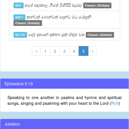
අපේ සදාකාල ගීතේ මිහිරියි සැමදා
Si41
Classic (Sinhala)
කන්ටත් බොන්ටත් දෙන්ට මට යේසුනි
Si811
Classic (Sinhala)
දෙව් දූතයන් දක්නා මුත් ඒතුම් වත
Si1137
Classic (Sinhala)
1
2
3
4
5
Ephesians 5:19
Speaking to one another in psalms and hymns and spiritual
songs, singing and psalming with your heart to the Lord (
RcV
)
Jukebox