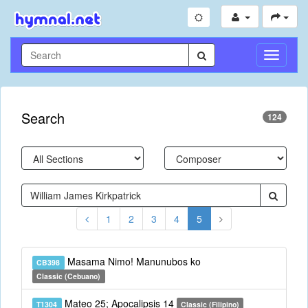
Toggle
Navigati
Search
124
1
2
3
4
5
Masama Nimo! Manunubos ko
CB398
Classic (Cebuano)
Mateo 25; Apocalipsis 14
T1304
Classic (Filipino)