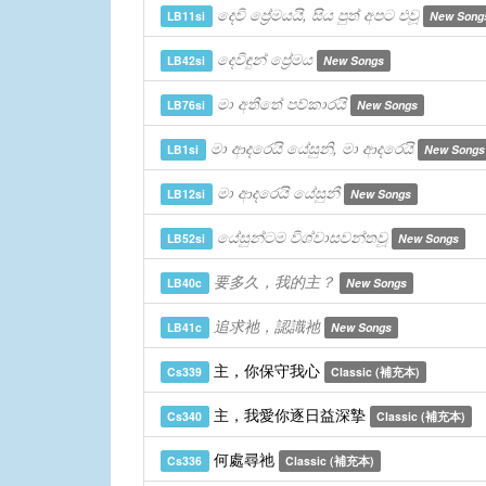
දෙවි ප්‍රේමයයි, සිය පුත් අපට එවූ
LB11si
New Song
දෙවිඳුන් ප්‍රේමය
LB42si
New Songs
මා අතීතේ පව්කාරයි
LB76si
New Songs
මා ආදරෙයි යේසුනි, මා ආදරෙයි
LB1si
New Songs
මා ආදරෙයි යේසුනී
LB12si
New Songs
යේසුන්ටම විශ්වාසවන්තවූ
LB52si
New Songs
要多久，我的主？
LB40c
New Songs
追求祂，認識祂
LB41c
New Songs
主，你保守我心
Cs339
Classic (補充本)
主，我愛你逐日益深摯
Cs340
Classic (補充本)
何處尋祂
Cs336
Classic (補充本)