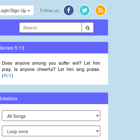
Login/Sign Up
Follow us:
James 5:13
Does anyone among you suffer evil? Let him
pray. Is anyone cheerful? Let him sing praise.
(
RcV
)
Jukebox