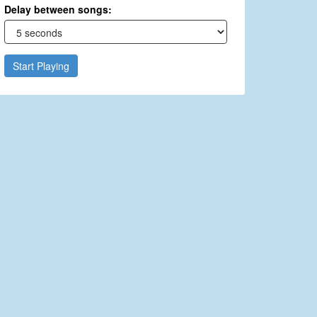
Delay between songs:
Start Playing