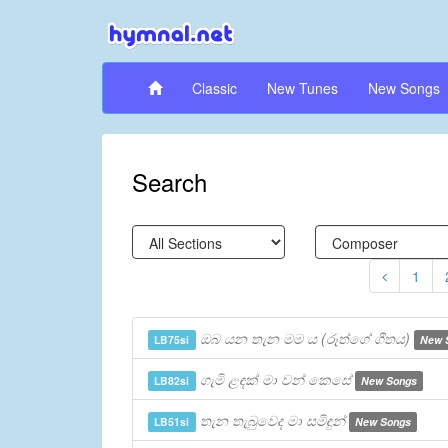
Classic
New Tunes
New Songs
Search
1
ඔබ යන තැන මම ය (රූත්ගේ ගීතය)
LB75si
New 
ගැමි ළඳක් මා වන් කෙසේ
LB82si
New Songs
තැන තැබුවෙද මා සමිඳුන්
LB51si
New Songs