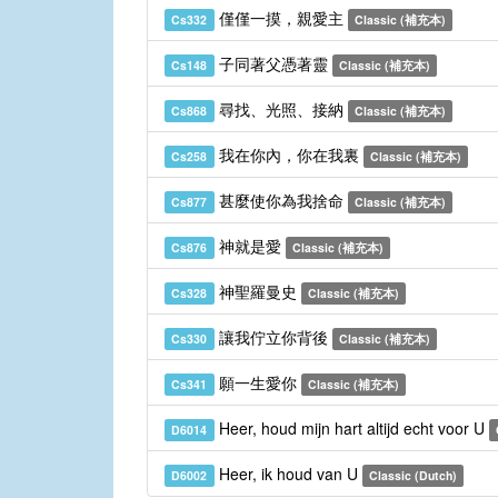
僅僅一摸，親愛主
Cs332
Classic (補充本)
子同著父憑著靈
Cs148
Classic (補充本)
尋找、光照、接納
Cs868
Classic (補充本)
我在你內，你在我裏
Cs258
Classic (補充本)
甚麼使你為我捨命
Cs877
Classic (補充本)
神就是愛
Cs876
Classic (補充本)
神聖羅曼史
Cs328
Classic (補充本)
讓我佇立你背後
Cs330
Classic (補充本)
願一生愛你
Cs341
Classic (補充本)
Heer, houd mijn hart altijd echt voor U
D6014
Heer, ik houd van U
D6002
Classic (Dutch)