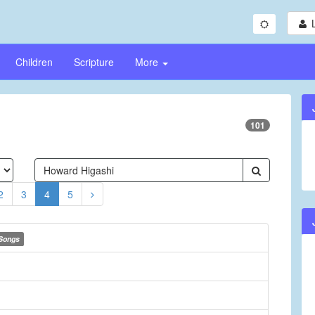
Children
Scripture
More
101
2
3
4
5
Songs