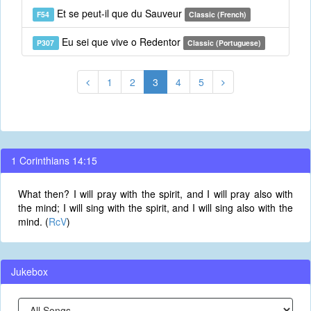
Et se peut-il que du Sauveur
F54
Classic (French)
Eu sei que vive o Redentor
P307
Classic (Portuguese)
1
2
3
4
5
1 Corinthians 14:15
What then? I will pray with the spirit, and I will pray also with
the mind; I will sing with the spirit, and I will sing also with the
mind. (
RcV
)
Jukebox