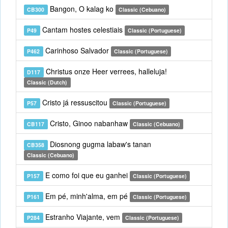
Bangon, O kalag ko
CB300
Classic (Cebuano)
Cantam hostes celestiais
P49
Classic (Portuguese)
Carinhoso Salvador
P462
Classic (Portuguese)
Christus onze Heer verrees, halleluja!
D117
Classic (Dutch)
Cristo já ressuscitou
P57
Classic (Portuguese)
Cristo, Ginoo nabanhaw
CB117
Classic (Cebuano)
Diosnong gugma labaw's tanan
CB358
Classic (Cebuano)
E como foi que eu ganhei
P157
Classic (Portuguese)
Em pé, minh'alma, em pé
P161
Classic (Portuguese)
Estranho Viajante, vem
P284
Classic (Portuguese)