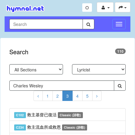
Toggle
Navigati
Search
110
1
2
3
4
5
救主基督已復活
C102
Classic (詩歌)
救主流血所成救恩
C234
Classic (詩歌)