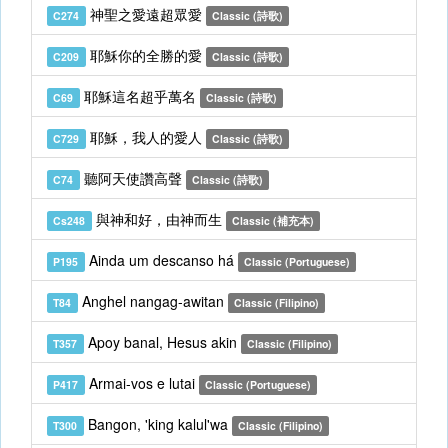
神聖之愛遠超眾愛
C274
Classic (詩歌)
耶穌你的全勝的愛
C209
Classic (詩歌)
耶穌這名超乎萬名
C69
Classic (詩歌)
耶穌，我人的愛人
C729
Classic (詩歌)
聽阿天使讚高聲
C74
Classic (詩歌)
與神和好，由神而生
Cs248
Classic (補充本)
Ainda um descanso há
P195
Classic (Portuguese)
Anghel nangag-awitan
T84
Classic (Filipino)
Apoy banal, Hesus akin
T357
Classic (Filipino)
Armai-vos e lutai
P417
Classic (Portuguese)
Bangon, 'king kalul'wa
T300
Classic (Filipino)