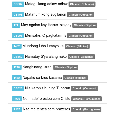
Matag tikang adlaw-adlaw
CB587
Classic (Cebuano)
Matahum kong sugilanon
CB498
Classic (Cebuano)
May ngalan kay Hesus 'binigay
T74
Classic (Filipino)
Mensahe, O pagkatam-is
CB993
Classic (Cebuano)
Mundong luho lumayo ka
T452
Classic (Filipino)
Namatay S'ya alang nako
CB362
Classic (Cebuano)
Nanghinang Israel
T248
Classic (Filipino)
Napako sa krus kasama
T482
Classic (Filipino)
Nia karon's buhing Tuboran
CB523
Classic (Cebuano)
No madeiro estou com Cristo
P220
Classic (Portuguese)
Não me tentes com prazeres
P207
Classic (Portuguese)