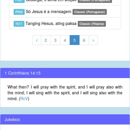
Só Jesus é a mensagem
P252
Classic (Portuguese)
Tanging Hesus, ating paksa
T511
Classic (Filipino)
2
3
4
5
6
1 Corinthians 14:15
What then? I will pray with the spirit, and I will pray also with
the mind; I will sing with the spirit, and I will sing also with the
mind. (
RcV
)
Jukebox