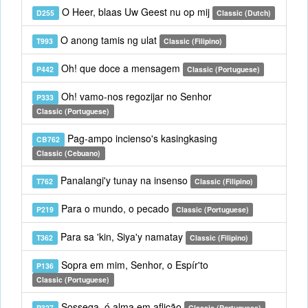
O Heer, blaas Uw Geest nu op mij
D255
Classic (Dutch)
O anong tamis ng ulat
T993
Classic (Filipino)
Oh! que doce a mensagem
P442
Classic (Portuguese)
Oh! vamo-nos regozijar no Senhor
P333
Classic (Portuguese)
Pag-ampo incienso's kasingkasing
CB762
Classic (Cebuano)
Panalangi'y tunay na insenso
T762
Classic (Filipino)
Para o mundo, o pecado
P219
Classic (Portuguese)
Para sa 'kin, Siya'y namatay
T362
Classic (Filipino)
Sopra em mim, Senhor, o Espír'to
P136
Classic (Portuguese)
Sossega, ó alma em aflição
P327
Classic (Portuguese)