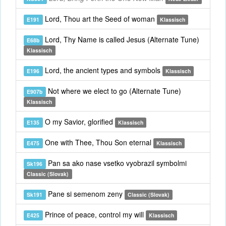
Lord, Thou art the Seed of woman
E191
Klassisch
Lord, Thy Name is called Jesus (Alternate Tune)
E68b
Klassisch
Lord, the ancient types and symbols
E196
Klassisch
Not where we elect to go (Alternate Tune)
E907b
Klassisch
O my Savior, glorified
E135
Klassisch
One with Thee, Thou Son eternal
E475
Klassisch
Pan sa ako nase vsetko vyobrazil symbolmi
Sk196
Classic (Slovak)
Pane si semenom zeny
Sk191
Classic (Slovak)
Prince of peace, control my will
E425
Klassisch