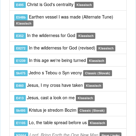
Christ is God's centrality
E495
Klassisch
Earthen vessel I was made (Alternate Tune)
E548b
Klassisch
In the wilderness for God
E352
Klassisch
In the wilderness for God (revised)
E8272
Klassisch
In this age we're being turned
E1239
Klassisch
Jedno s Tebou o Syn vecny
Sk475
Classic (Slovak)
Jesus, I my cross have taken
E460
Klassisch
Jesus, cast a look on me
E413
Klassisch
Kristus je stredom Bozim
Sk495
Classic (Slovak)
Lo, the table spread before us
E1105
Klassisch
Lord, Bring Forth the One New Man
NS664
Neue Lieder