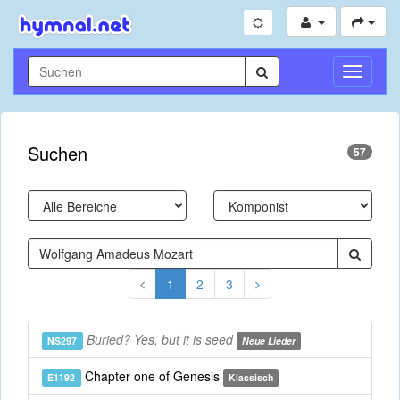
Navigati
umschal
Suchen
57
1
2
3
Buried? Yes, but it is seed
NS297
Neue Lieder
Chapter one of Genesis
E1192
Klassisch