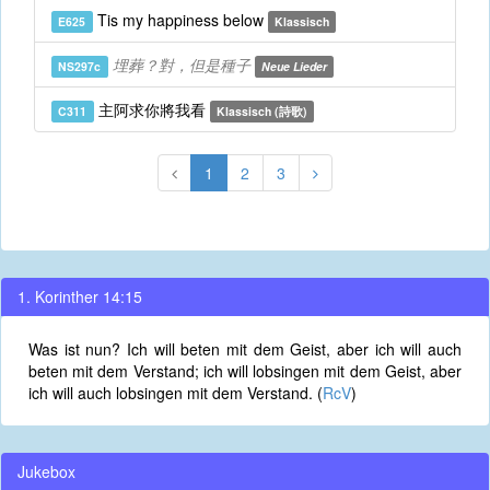
Tis my happiness below
E625
Klassisch
埋葬？對，但是種子
NS297c
Neue Lieder
主阿求你將我看
C311
Klassisch (詩歌)
1
2
3
1. Korinther 14:15
Was ist nun? Ich will beten mit dem Geist, aber ich will auch
beten mit dem Verstand; ich will lobsingen mit dem Geist, aber
ich will auch lobsingen mit dem Verstand. (
RcV
)
Jukebox