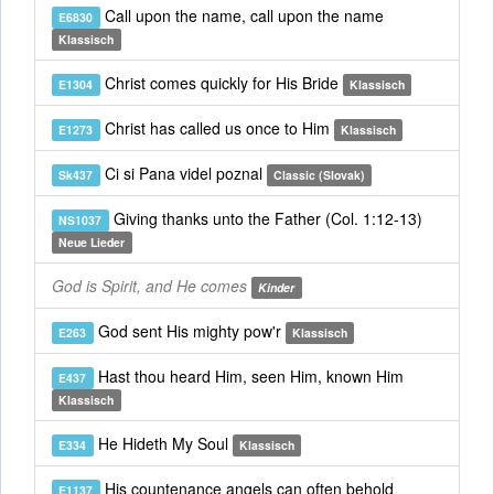
Call upon the name, call upon the name
E6830
Klassisch
Christ comes quickly for His Bride
E1304
Klassisch
Christ has called us once to Him
E1273
Klassisch
Ci si Pana videl poznal
Sk437
Classic (Slovak)
Giving thanks unto the Father (Col. 1:12-13)
NS1037
Neue Lieder
God is Spirit, and He comes
Kinder
God sent His mighty pow'r
E263
Klassisch
Hast thou heard Him, seen Him, known Him
E437
Klassisch
He Hideth My Soul
E334
Klassisch
His countenance angels can often behold
E1137