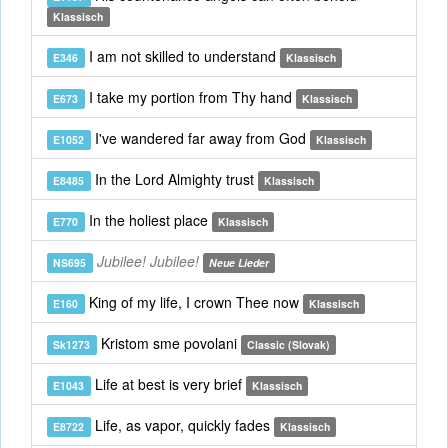
Klassisch
I am not skilled to understand
E346
Klassisch
I take my portion from Thy hand
E673
Klassisch
I've wandered far away from God
E1052
Klassisch
In the Lord Almighty trust
E8485
Klassisch
In the holiest place
E770
Klassisch
Jubilee! Jubilee!
NS695
Neue Lieder
King of my life, I crown Thee now
E160
Klassisch
Kristom sme povolani
Sk1273
Classic (Slovak)
Life at best is very brief
E1043
Klassisch
Life, as vapor, quickly fades
E8722
Klassisch