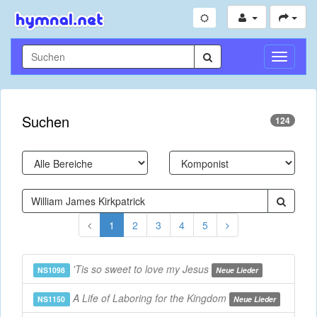
Navigati
umschal
Suchen
124
1
2
3
4
5
'Tis so sweet to love my Jesus
NS1098
Neue Lieder
A Life of Laboring for the Kingdom
NS1150
Neue Lieder