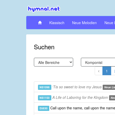
Klassisch
Neue Melodien
Neue 
Suchen
1
'Tis so sweet to love my Jesus
NS1098
Neue Li
A Life of Laboring for the Kingdom
NS1150
Neu
Call upon the name, call upon the nam
E6830