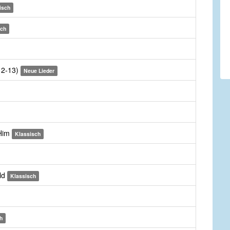
isch
sch
:12-13)
Neue Lieder
 Him
Klassisch
ld
Klassisch
h