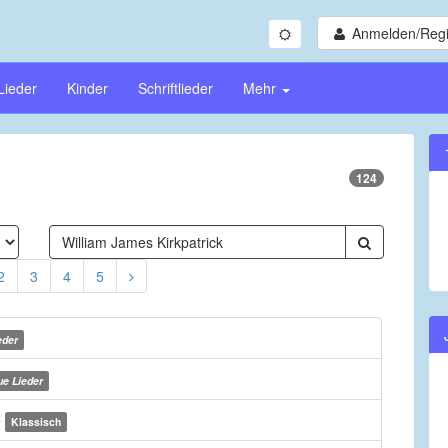
Anmelden/Regi
Lieder
Kinder
Schriftlieder
Mehr
124
2
3
4
5
eder
e Lieder
e
Klassisch