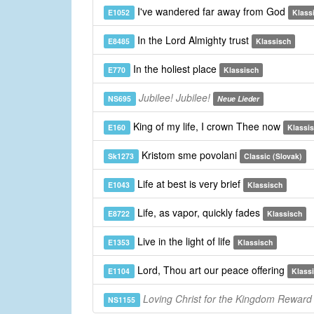
I've wandered far away from God
E1052
Klass
In the Lord Almighty trust
E8485
Klassisch
In the holiest place
E770
Klassisch
Jubilee! Jubilee!
NS695
Neue Lieder
King of my life, I crown Thee now
E160
Klassi
Kristom sme povolani
Sk1273
Classic (Slovak)
Life at best is very brief
E1043
Klassisch
Life, as vapor, quickly fades
E8722
Klassisch
Live in the light of life
E1353
Klassisch
Lord, Thou art our peace offering
E1104
Klass
Loving Christ for the Kingdom Reward
NS1155