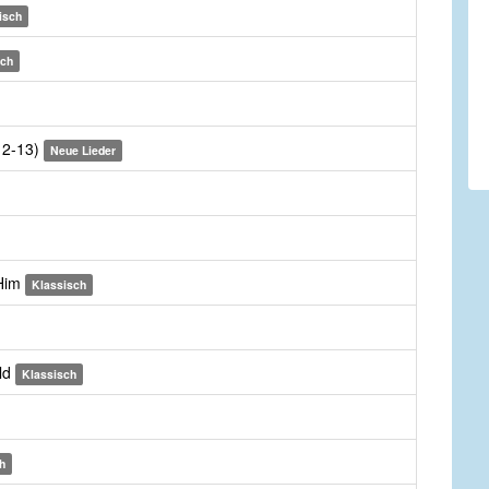
isch
sch
:12-13)
Neue Lieder
 Him
Klassisch
ld
Klassisch
h