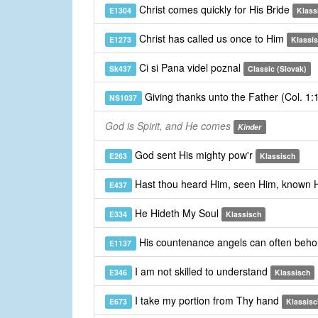
Christ comes quickly for His Bride
E1304
Klass
Christ has called us once to Him
E1273
Klassi
Ci si Pana videl poznal
Sk437
Classic (Slovak)
Giving thanks unto the Father (Col. 1
NS1037
God is Spirit, and He comes
Kinder
God sent His mighty pow'r
E263
Klassisch
Hast thou heard Him, seen Him, known
E437
He Hideth My Soul
E334
Klassisch
His countenance angels can often beho
E1137
I am not skilled to understand
E346
Klassisch
I take my portion from Thy hand
E673
Klassisc