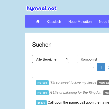
Klassisch
Neue Melodien
Neue 
Suchen
1
'Tis so sweet to love my Jesus
NS1098
Neue Li
A Life of Laboring for the Kingdom
NS1150
Neu
Call upon the name, call upon the nam
E6830