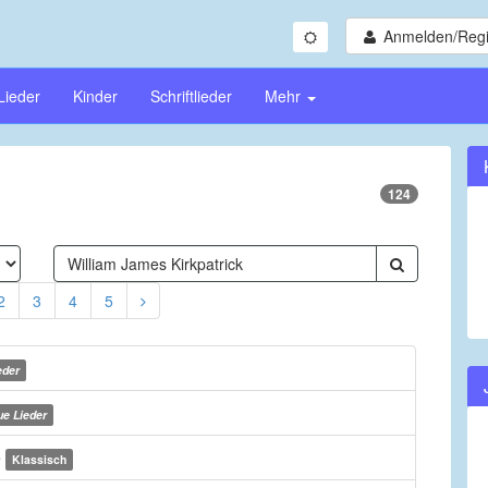
Anmelden/Regi
Lieder
Kinder
Schriftlieder
Mehr
124
2
3
4
5
eder
e Lieder
e
Klassisch