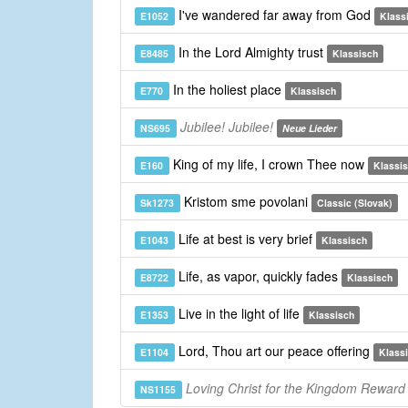
I've wandered far away from God
E1052
Klass
In the Lord Almighty trust
E8485
Klassisch
In the holiest place
E770
Klassisch
Jubilee! Jubilee!
NS695
Neue Lieder
King of my life, I crown Thee now
E160
Klassi
Kristom sme povolani
Sk1273
Classic (Slovak)
Life at best is very brief
E1043
Klassisch
Life, as vapor, quickly fades
E8722
Klassisch
Live in the light of life
E1353
Klassisch
Lord, Thou art our peace offering
E1104
Klass
Loving Christ for the Kingdom Reward
NS1155