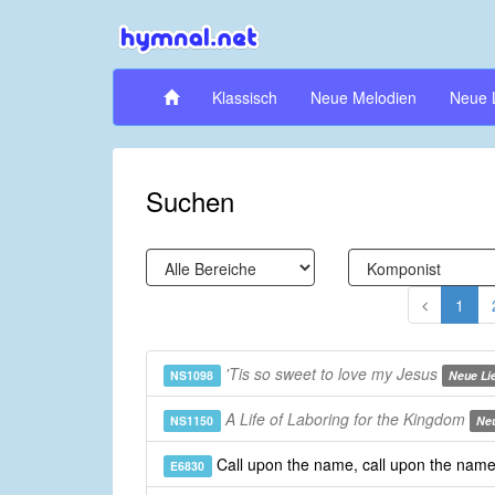
Klassisch
Neue Melodien
Neue 
Suchen
1
'Tis so sweet to love my Jesus
NS1098
Neue Li
A Life of Laboring for the Kingdom
NS1150
Neu
Call upon the name, call upon the nam
E6830