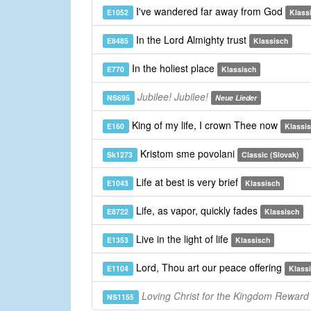
I've wandered far away from God
E1052
Klass
In the Lord Almighty trust
E8485
Klassisch
In the holiest place
E770
Klassisch
Jubilee! Jubilee!
NS695
Neue Lieder
King of my life, I crown Thee now
E160
Klassi
Kristom sme povolani
Sk1273
Classic (Slovak)
Life at best is very brief
E1043
Klassisch
Life, as vapor, quickly fades
E8722
Klassisch
Live in the light of life
E1353
Klassisch
Lord, Thou art our peace offering
E1104
Klass
Loving Christ for the Kingdom Reward
NS1155