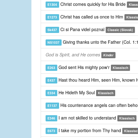
Christ comes quickly for His Bride
E1304
Klass
Christ has called us once to Him
E1273
Klassi
Ci si Pana videl poznal
Sk437
Classic (Slovak)
Giving thanks unto the Father (Col. 1
NS1037
God is Spirit, and He comes
Kinder
God sent His mighty pow'r
E263
Klassisch
Hast thou heard Him, seen Him, known
E437
He Hideth My Soul
E334
Klassisch
His countenance angels can often beho
E1137
I am not skilled to understand
E346
Klassisch
I take my portion from Thy hand
E673
Klassisc