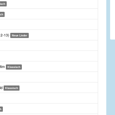
isch
sch
:12-13)
Neue Lieder
 Him
Klassisch
ld
Klassisch
h