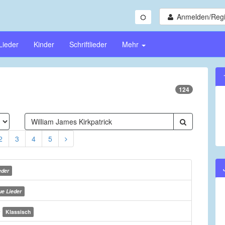
Anmelden/Regi
Lieder
Kinder
Schriftlieder
Mehr
124
2
3
4
5
eder
e Lieder
e
Klassisch