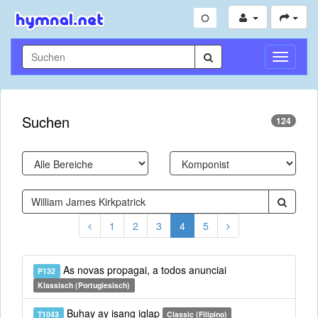
Navigati
umschal
Suchen
124
1
2
3
4
5
As novas propagai, a todos anunciai
P132
Klassisch (Portugiesisch)
Buhay ay isang iglap
T1043
Classic (Filipino)