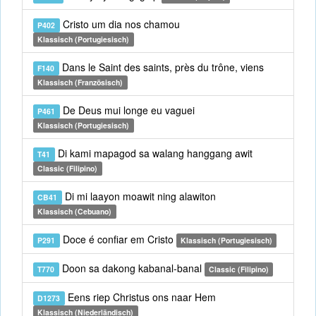
Cristo um dia nos chamou
P402
Klassisch (Portugiesisch)
Dans le Saint des saints, près du trône, viens
F140
Klassisch (Französisch)
De Deus mui longe eu vaguei
P461
Klassisch (Portugiesisch)
Di kami mapagod sa walang hanggang awit
T41
Classic (Filipino)
Di mi laayon moawit ning alawiton
CB41
Klassisch (Cebuano)
Doce é confiar em Cristo
P291
Klassisch (Portugiesisch)
Doon sa dakong kabanal-banal
T770
Classic (Filipino)
Eens riep Christus ons naar Hem
D1273
Klassisch (Niederländisch)