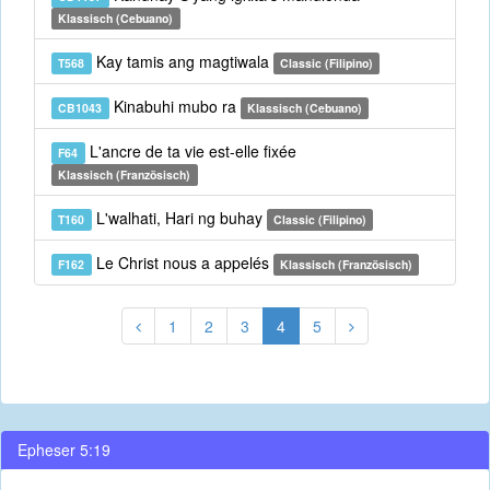
Klassisch (Cebuano)
Kay tamis ang magtiwala
T568
Classic (Filipino)
Kinabuhi mubo ra
CB1043
Klassisch (Cebuano)
L'ancre de ta vie est-elle fixée
F64
Klassisch (Französisch)
L'walhati, Hari ng buhay
T160
Classic (Filipino)
Le Christ nous a appelés
F162
Klassisch (Französisch)
1
2
3
4
5
Epheser 5:19