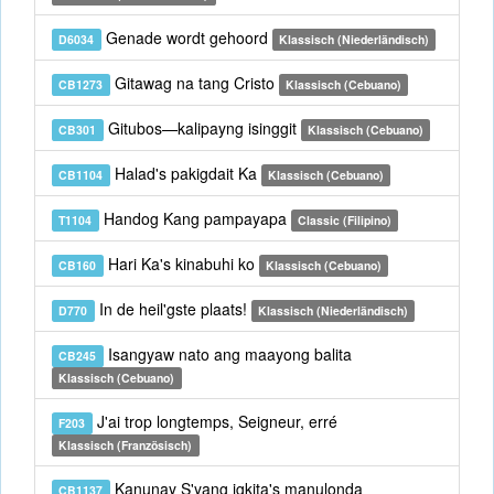
Genade wordt gehoord
D6034
Klassisch (Niederländisch)
Gitawag na tang Cristo
CB1273
Klassisch (Cebuano)
Gitubos—kalipayng isinggit
CB301
Klassisch (Cebuano)
Halad's pakigdait Ka
CB1104
Klassisch (Cebuano)
Handog Kang pampayapa
T1104
Classic (Filipino)
Hari Ka's kinabuhi ko
CB160
Klassisch (Cebuano)
In de heil'gste plaats!
D770
Klassisch (Niederländisch)
Isangyaw nato ang maayong balita
CB245
Klassisch (Cebuano)
J'ai trop longtemps, Seigneur, erré
F203
Klassisch (Französisch)
Kanunay S'yang igkita's manulonda
CB1137