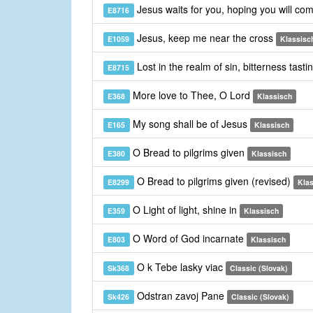
Jesus waits for you, hoping you will co
E8716
Jesus, keep me near the cross
E1059
Klassisc
Lost in the realm of sin, bitterness tasti
E8715
More love to Thee, O Lord
E368
Klassisch
My song shall be of Jesus
E165
Klassisch
O Bread to pilgrims given
E380
Klassisch
O Bread to pilgrims given (revised)
E8299
Kla
O Light of light, shine in
E359
Klassisch
O Word of God incarnate
E803
Klassisch
O k Tebe lasky viac
Sk368
Classic (Slovak)
Odstran zavoj Pane
Sk426
Classic (Slovak)