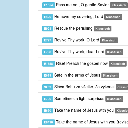
Pass me not, O gentle Savior
E1054
Klassisch
Remove my covering, Lord
E426
Klassisch
Rescue the perishing
E921
Klassisch
Revive Thy work, O Lord
E797
Klassisch
Revive Thy work, dear Lord
E798
Klassisch
Rise! Preach the gospel now
E1358
Klassisch
Safe in the arms of Jesus
E679
Klassisch
Sláva Bohu za všetko, čo vykonal
Sk39
Classic
Sometimes a light surprises
E706
Klassisch
Take the name of Jesus with you
E670
Klassis
Take the name of Jesus with you (revis
E8498