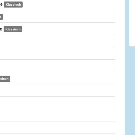
me
Klassisch
h
ng
Klassisch
ssisch