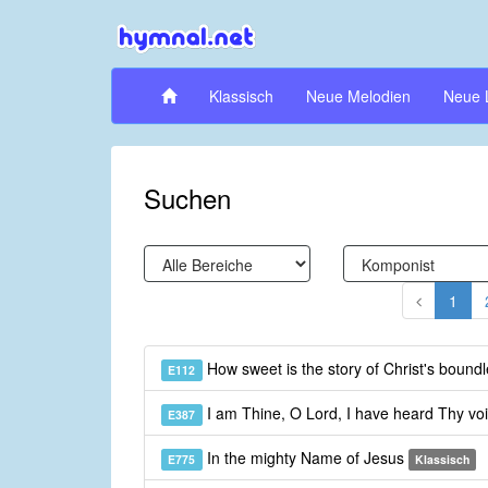
Klassisch
Neue Melodien
Neue 
Suchen
1
How sweet is the story of Christ's bound
E112
I am Thine, O Lord, I have heard Thy vo
E387
In the mighty Name of Jesus
E775
Klassisch