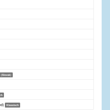
 (Slovak)
ch
ed)
Klassisch