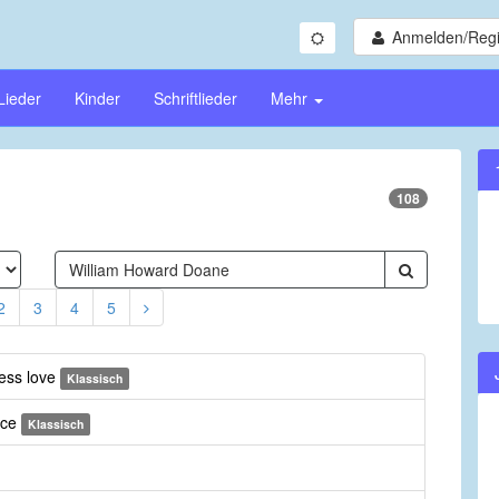
Anmelden/Regi
Lieder
Kinder
Schriftlieder
Mehr
108
2
3
4
5
less love
Klassisch
ice
Klassisch