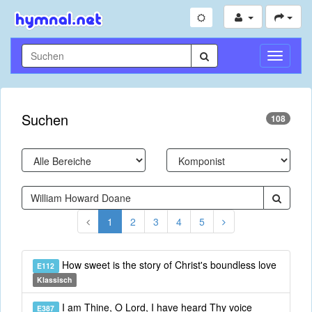
Navigati
umschal
Suchen
108
1
2
3
4
5
How sweet is the story of Christ's boundless love
E112
Klassisch
I am Thine, O Lord, I have heard Thy voice
E387