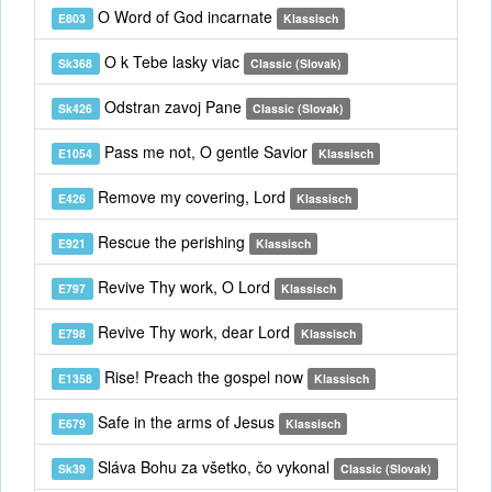
O Word of God incarnate
E803
Klassisch
O k Tebe lasky viac
Sk368
Classic (Slovak)
Odstran zavoj Pane
Sk426
Classic (Slovak)
Pass me not, O gentle Savior
E1054
Klassisch
Remove my covering, Lord
E426
Klassisch
Rescue the perishing
E921
Klassisch
Revive Thy work, O Lord
E797
Klassisch
Revive Thy work, dear Lord
E798
Klassisch
Rise! Preach the gospel now
E1358
Klassisch
Safe in the arms of Jesus
E679
Klassisch
Sláva Bohu za všetko, čo vykonal
Sk39
Classic (Slovak)