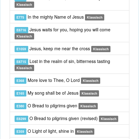
Klassisch
In the mighty Name of Jesus
E775
Klassisch
Jesus waits for you, hoping you will come
E8716
Klassisch
Jesus, keep me near the cross
E1059
Klassisch
Lost in the realm of sin, bitterness tasting
E8715
Klassisch
More love to Thee, O Lord
E368
Klassisch
My song shall be of Jesus
E165
Klassisch
O Bread to pilgrims given
E380
Klassisch
O Bread to pilgrims given (revised)
E8299
Klassisch
O Light of light, shine in
E359
Klassisch