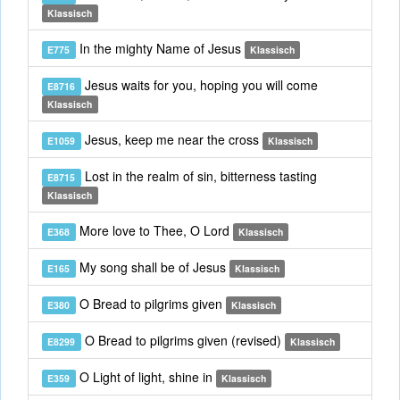
Klassisch
In the mighty Name of Jesus
E775
Klassisch
Jesus waits for you, hoping you will come
E8716
Klassisch
Jesus, keep me near the cross
E1059
Klassisch
Lost in the realm of sin, bitterness tasting
E8715
Klassisch
More love to Thee, O Lord
E368
Klassisch
My song shall be of Jesus
E165
Klassisch
O Bread to pilgrims given
E380
Klassisch
O Bread to pilgrims given (revised)
E8299
Klassisch
O Light of light, shine in
E359
Klassisch