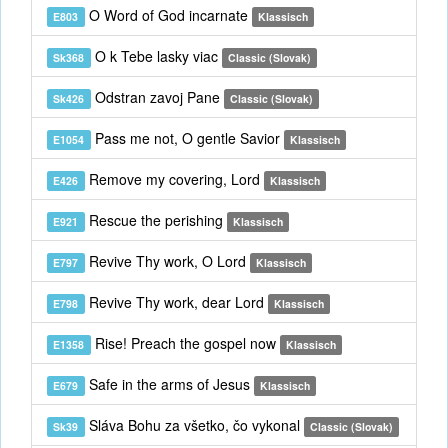
O Word of God incarnate
E803
Klassisch
O k Tebe lasky viac
Sk368
Classic (Slovak)
Odstran zavoj Pane
Sk426
Classic (Slovak)
Pass me not, O gentle Savior
E1054
Klassisch
Remove my covering, Lord
E426
Klassisch
Rescue the perishing
E921
Klassisch
Revive Thy work, O Lord
E797
Klassisch
Revive Thy work, dear Lord
E798
Klassisch
Rise! Preach the gospel now
E1358
Klassisch
Safe in the arms of Jesus
E679
Klassisch
Sláva Bohu za všetko, čo vykonal
Sk39
Classic (Slovak)