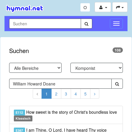
Navigati
umschal
Suchen
108
1
2
3
4
5
How sweet is the story of Christ's boundless love
E112
Klassisch
I am Thine, O Lord, I have heard Thy voice
E387