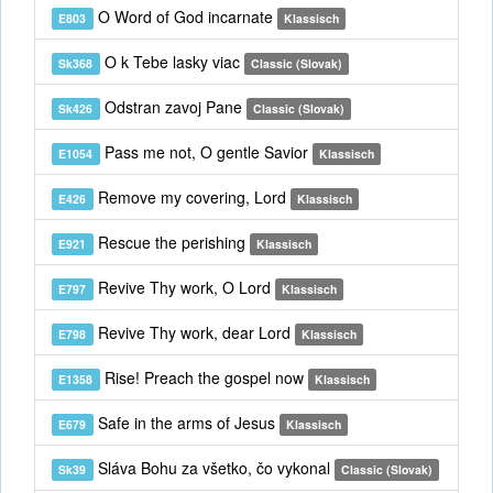
O Word of God incarnate
E803
Klassisch
O k Tebe lasky viac
Sk368
Classic (Slovak)
Odstran zavoj Pane
Sk426
Classic (Slovak)
Pass me not, O gentle Savior
E1054
Klassisch
Remove my covering, Lord
E426
Klassisch
Rescue the perishing
E921
Klassisch
Revive Thy work, O Lord
E797
Klassisch
Revive Thy work, dear Lord
E798
Klassisch
Rise! Preach the gospel now
E1358
Klassisch
Safe in the arms of Jesus
E679
Klassisch
Sláva Bohu za všetko, čo vykonal
Sk39
Classic (Slovak)