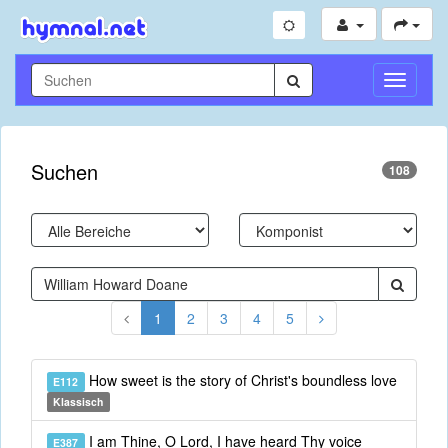
Navigati
umschal
Suchen
108
1
2
3
4
5
How sweet is the story of Christ's boundless love
E112
Klassisch
I am Thine, O Lord, I have heard Thy voice
E387