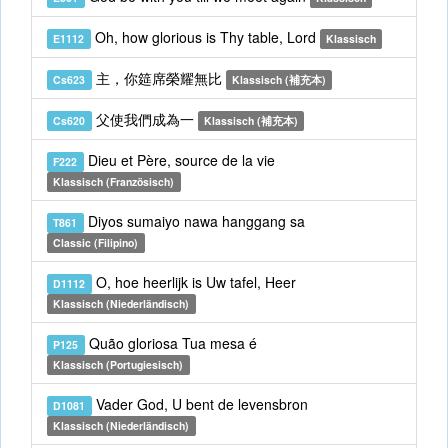
Oh, how glorious is Thy table, Lord
E1112
Klassisch
主，你筵席榮耀無比
Cs623
Klassisch (補充本)
父使我們成為一
Cs620
Klassisch (補充本)
Dieu et Père, source de la vie
F222
Klassisch (Französisch)
Diyos sumaiyo nawa hanggang sa
T861
Classic (Filipino)
O, hoe heerlijk is Uw tafel, Heer
D1112
Klassisch (Niederländisch)
Quão gloriosa Tua mesa é
P125
Klassisch (Portugiesisch)
Vader God, U bent de levensbron
D1081
Klassisch (Niederländisch)