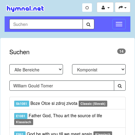
Navigati
umschal
Suchen
14
Boze Otce si zdroj zivota
Sk1081
Classic (Slovak)
Father God, Thou art the source of life
E1081
Klassisch
God be with you till we meet again
E861
Klassisch