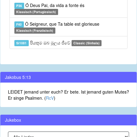
Ó Deus Pai, da vida a fonte és
P36
Klassisch (Portugiesisch)
Ô Seigneur, que Ta table est glorieuse
F40
Klassisch (Französisch)
පියතුම ඔබ මූලය ජීවේ
Si1081
Classic (Sinhala)
Jakobus 5:13
LEIDET jemand unter euch? Er bete. Ist jemand guten Mutes?
Er singe Psalmen. (
RcV
)
Jukebox