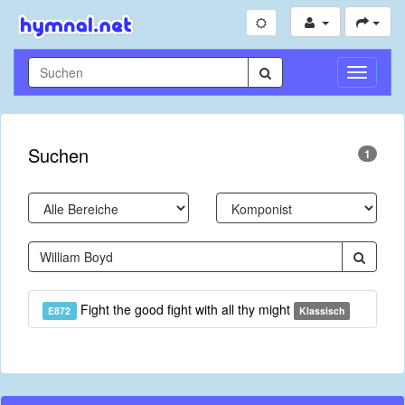
Navigati
umschal
Suchen
1
Fight the good fight with all thy might
E872
Klassisch