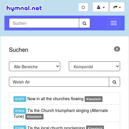
Navigati
umschal
Suchen
9
Now in all the churches flowing
E1277
Klassisch
Tis the Church triumphant singing (Alternate
E181b
Tune)
Klassisch
Tis the local church proclaiming
E1096
Klassisch