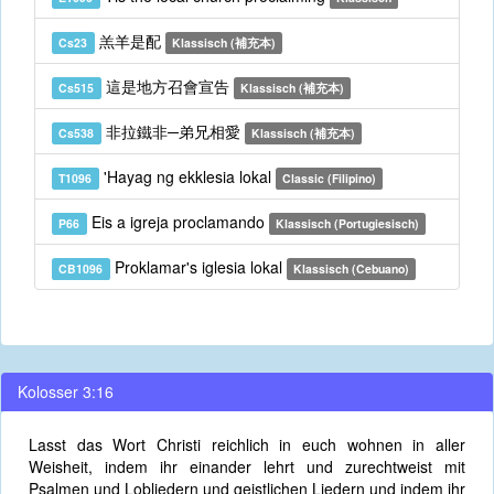
羔羊是配
Cs23
Klassisch (補充本)
這是地方召會宣告
Cs515
Klassisch (補充本)
非拉鐵非─弟兄相愛
Cs538
Klassisch (補充本)
'Hayag ng ekklesia lokal
T1096
Classic (Filipino)
Eis a igreja proclamando
P66
Klassisch (Portugiesisch)
Proklamar's iglesia lokal
CB1096
Klassisch (Cebuano)
Kolosser 3:16
Lasst das Wort Christi reichlich in euch wohnen in aller
Weisheit, indem ihr einander lehrt und zurechtweist mit
Psalmen und Lobliedern und geistlichen Liedern und indem ihr