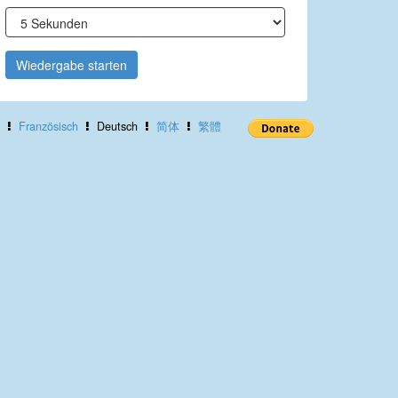
Wiedergabe starten
Französisch
Deutsch
简体
繁體