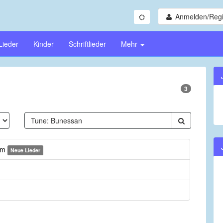
Anmelden/Regi
Lieder
Kinder
Schriftlieder
Mehr
3
dam
Neue Lieder