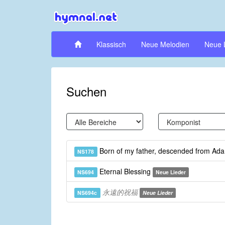
Klassisch
Neue Melodien
Neue 
Suchen
Born of my father, descended from A
NS178
Eternal Blessing
NS694
Neue Lieder
永遠的祝福
NS694c
Neue Lieder