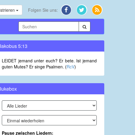
strieren
Folgen Sie uns:
Jakobus 5:13
LEIDET jemand unter euch? Er bete. Ist jemand
guten Mutes? Er singe Psalmen. (
RcV
)
Jukebox
Pause zwischen Liedern: