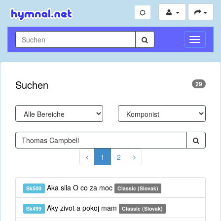
Navigati
umschal
Suchen
29
1
2
Aka sila O co za moc
Sk500
Classic (Slovak)
Aky zivot a pokoj mam
Sk499
Classic (Slovak)