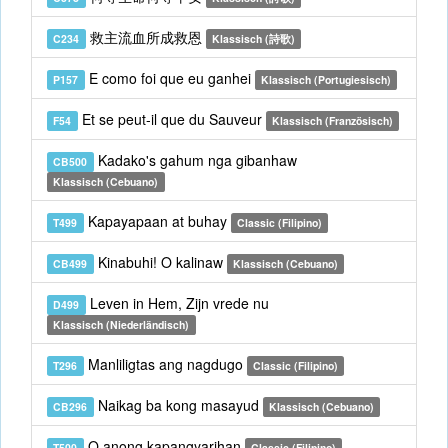
救主流血所成救恩
C234
Klassisch (詩歌)
E como foi que eu ganhei
P157
Klassisch (Portugiesisch)
Et se peut-il que du Sauveur
F54
Klassisch (Französisch)
Kadako's gahum nga gibanhaw
CB500
Klassisch (Cebuano)
Kapayapaan at buhay
T499
Classic (Filipino)
Kinabuhi! O kalinaw
CB499
Klassisch (Cebuano)
Leven in Hem, Zijn vrede nu
D499
Klassisch (Niederländisch)
Manliligtas ang nagdugo
T296
Classic (Filipino)
Naikag ba kong masayud
CB296
Klassisch (Cebuano)
O anong kapangyarihan
T500
Classic (Filipino)