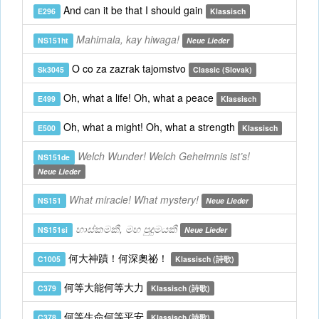
And can it be that I should gain
E296
Klassisch
Mahimala, kay hiwaga!
NS151ht
Neue Lieder
O co za zazrak tajomstvo
Sk3045
Classic (Slovak)
Oh, what a life! Oh, what a peace
E499
Klassisch
Oh, what a might! Oh, what a strength
E500
Klassisch
Welch Wunder! Welch Geheimnis ist’s!
NS151de
Neue Lieder
What miracle! What mystery!
NS151
Neue Lieder
හාස්කමකී, මහ පුදුමයකී
NS151si
Neue Lieder
何大神蹟！何深奧祕！
C1005
Klassisch (詩歌)
何等大能何等大力
C379
Klassisch (詩歌)
何等生命何等平安
C378
Klassisch (詩歌)