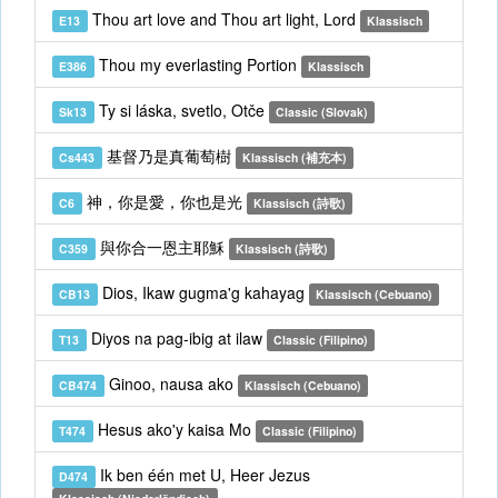
Thou art love and Thou art light, Lord
E13
Klassisch
Thou my everlasting Portion
E386
Klassisch
Ty si láska, svetlo, Otče
Sk13
Classic (Slovak)
基督乃是真葡萄樹
Cs443
Klassisch (補充本)
神，你是愛，你也是光
C6
Klassisch (詩歌)
與你合一恩主耶穌
C359
Klassisch (詩歌)
Dios, Ikaw gugma'g kahayag
CB13
Klassisch (Cebuano)
Diyos na pag-ibig at ilaw
T13
Classic (Filipino)
Ginoo, nausa ako
CB474
Klassisch (Cebuano)
Hesus ako'y kaisa Mo
T474
Classic (Filipino)
Ik ben één met U, Heer Jezus
D474