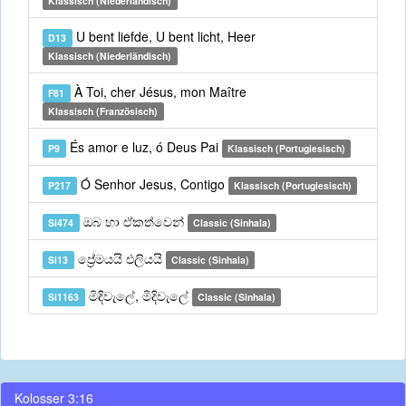
Klassisch (Niederländisch)
U bent liefde, U bent licht, Heer
D13
Klassisch (Niederländisch)
À Toi, cher Jésus, mon Maître
F81
Klassisch (Französisch)
És amor e luz, ó Deus Pai
P9
Klassisch (Portugiesisch)
Ó Senhor Jesus, Contigo
P217
Klassisch (Portugiesisch)
ඔබ හා ඒකත්වෙන්
Si474
Classic (Sinhala)
ප්‍රේමයයි එලියයි
Si13
Classic (Sinhala)
මිදිවැලේ, මිදිවැලේ
Si1163
Classic (Sinhala)
Kolosser 3:16