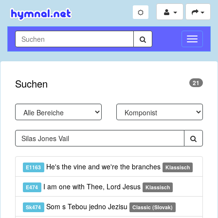
Navigati
umschal
Suchen
21
He's the vine and we're the branches
E1163
Klassisch
I am one with Thee, Lord Jesus
E474
Klassisch
Som s Tebou jedno Jezisu
Sk474
Classic (Slovak)