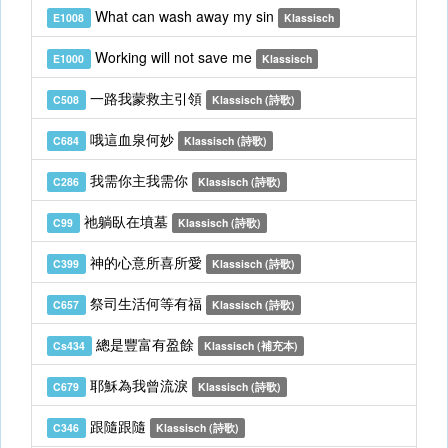
What can wash away my sin
E1008
Klassisch
Working will not save me
E1000
Klassisch
一路我蒙救主引領
C508
Klassisch (詩歌)
哦這血泉何妙
C684
Klassisch (詩歌)
我需你主我需你
C286
Klassisch (詩歌)
祂躺臥在墳墓
C99
Klassisch (詩歌)
神的心意所喜所愛
C399
Klassisch (詩歌)
祭司生活何等有福
C657
Klassisch (詩歌)
總是豐富有盈餘
Cs434
Klassisch (補充本)
耶穌為我曾流淚
C679
Klassisch (詩歌)
跟隨跟隨
C346
Klassisch (詩歌)