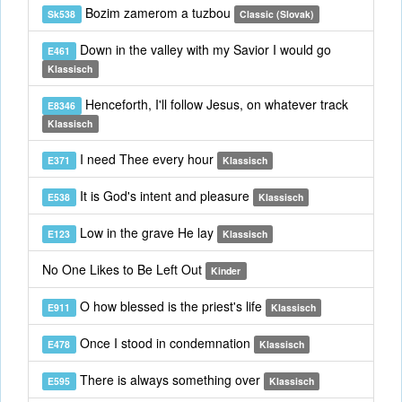
Bozim zamerom a tuzbou
Sk538
Classic (Slovak)
Down in the valley with my Savior I would go
E461
Klassisch
Henceforth, I'll follow Jesus, on whatever track
E8346
Klassisch
I need Thee every hour
E371
Klassisch
It is God's intent and pleasure
E538
Klassisch
Low in the grave He lay
E123
Klassisch
No One Likes to Be Left Out
Kinder
O how blessed is the priest's life
E911
Klassisch
Once I stood in condemnation
E478
Klassisch
There is always something over
E595
Klassisch