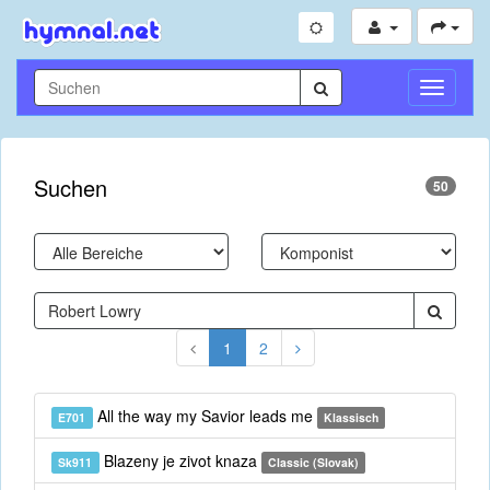
Navigati
umschal
Suchen
50
1
2
All the way my Savior leads me
E701
Klassisch
Blazeny je zivot knaza
Sk911
Classic (Slovak)