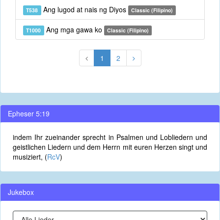
Ang lugod at nais ng Diyos
T538
Classic (Filipino)
Ang mga gawa ko
T1000
Classic (Filipino)
1
2
Epheser 5:19
indem Ihr zueinander sprecht in Psalmen und Lobliedern und
geistlichen Liedern und dem Herrn mit euren Herzen singt und
musiziert, (
RcV
)
Jukebox