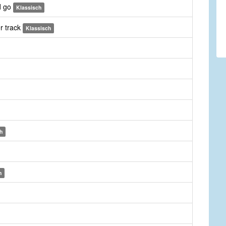
d go
Klassisch
er track
Klassisch
h
h