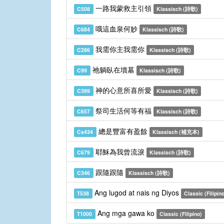
一路我蒙救主引領
C508
Klassisch (詩歌)
哦這血泉何妙
C684
Klassisch (詩歌)
我需你主我需你
C286
Klassisch (詩歌)
祂躺臥在墳墓
C99
Klassisch (詩歌)
神的心意所喜所愛
C399
Klassisch (詩歌)
祭司生活何等有福
C657
Klassisch (詩歌)
總是豐富有盈餘
Cs434
Klassisch (補充本)
耶穌為我曾流淚
C679
Klassisch (詩歌)
跟隨跟隨
C346
Klassisch (詩歌)
Ang lugod at nais ng Diyos
T538
Classic (Filipin
Ang mga gawa ko
T1000
Classic (Filipino)