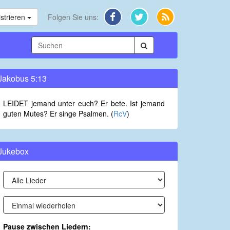
strieren
Folgen Sie uns:
Jakobus 5:13
LEIDET jemand unter euch? Er bete. Ist jemand
guten Mutes? Er singe Psalmen. (
RcV
)
Jukebox
Pause zwischen Liedern: