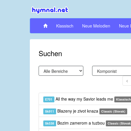
Klassisch
Neue Melodien
Neue 
Suchen
All the way my Savior leads me
E701
Klassisch
Blazeny je zivot knaza
Sk911
Classic (Slovak)
Bozim zamerom a tuzbou
Sk538
Classic (Slovak