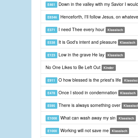
Down in the valley with my Savior I woul
E461
Henceforth, I'll follow Jesus, on whatev
E8346
I need Thee every hour
E371
Klassisch
It is God's intent and pleasure
E538
Klassisch
Low in the grave He lay
E123
Klassisch
No One Likes to Be Left Out
Kinder
O how blessed is the priest's life
E911
Klassisc
Once I stood in condemnation
E478
Klassisch
There is always something over
E595
Klassisc
What can wash away my sin
E1008
Klassisch
Working will not save me
E1000
Klassisch