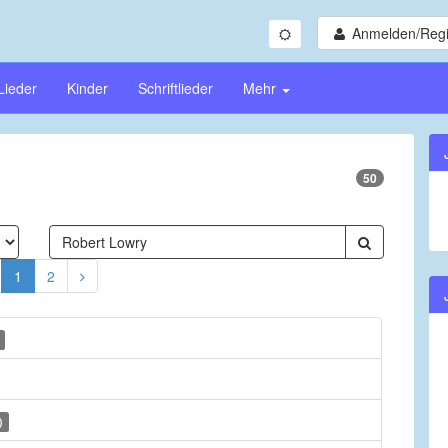
Anmelden/Regi
Lieder
Kinder
Schriftlieder
Mehr
50
1
2
)