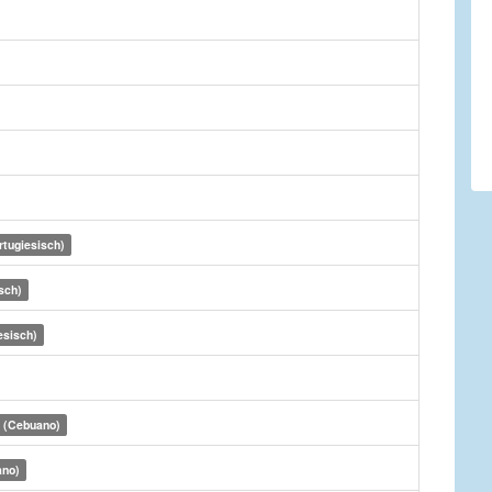
rtugiesisch)
sch)
esisch)
 (Cebuano)
ano)