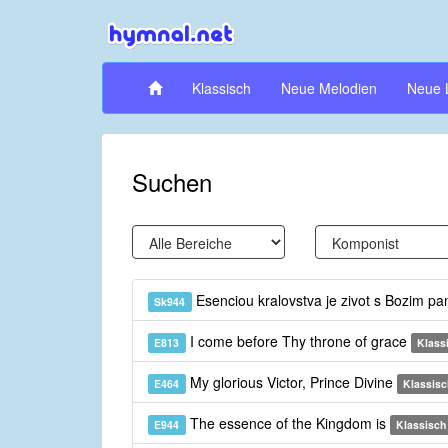
Klassisch
Neue Melodien
Neue 
Suchen
Esenciou kralovstva je zivot s Bozim p
Sk944
I come before Thy throne of grace
E813
Klass
My glorious Victor, Prince Divine
E464
Klassisc
The essence of the Kingdom is
E944
Klassisch