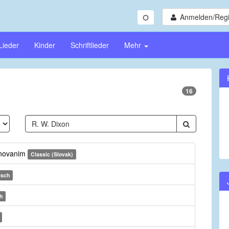
Anmelden/Regi
Lieder
Kinder
Schriftlieder
Mehr
16
anovanim
Classic (Slovak)
isch
h