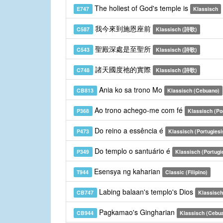
The holiest of God's temple is
E747
Klassisch
我今來到施恩座前
C587
Klassisch (詩歌)
聖殿深處是至聖所
C543
Klassisch (詩歌)
諸天國度祂的實際
C748
Klassisch (詩歌)
Ania ko sa trono Mo
CB813
Klassisch (Cebuano)
Ao trono achego-me com fé
P368
Klassisch (Po
Do reino a essência é
P473
Klassisch (Portugiesi
Do templo o santuário é
P349
Klassisch (Portugi
Esensya ng kaharian
T944
Classic (Filipino)
Labing balaan's templo's Dios
CB747
Klassisch
Pagkamao's Gingharian
CB944
Klassisch (Cebu