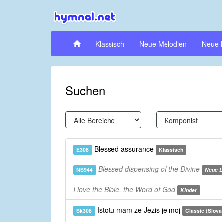
Klassisch
Neue Melodien
Neue 
Suchen
Blessed assurance
E308
Klassisch
Blessed dispensing of the Divine
NS944
Neue L
I love the Bible, the Word of God
Kinder
Istotu mam ze Jezis je moj
Sk308
Classic (Slova