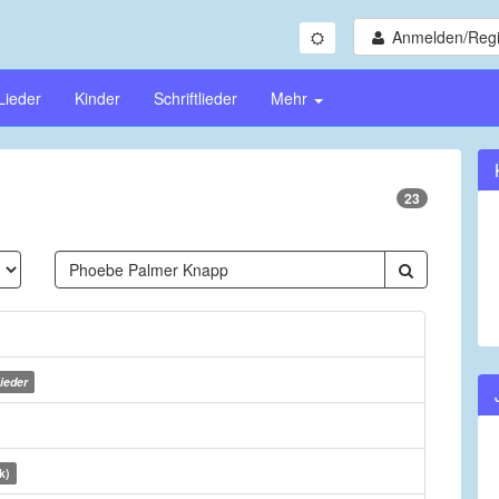
Anmelden/Regi
Lieder
Kinder
Schriftlieder
Mehr
23
ieder
k)