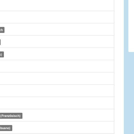
ch
k)
 (Französisch)
ebuano)