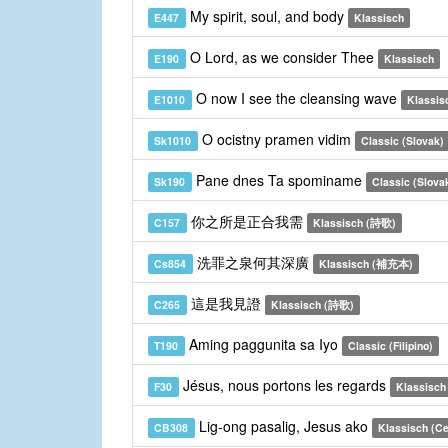
My spirit, soul, and body
E447
Klassisch
O Lord, as we consider Thee
E190
Klassisch
O now I see the cleansing wave
E1010
Klassis
O ocistny pramen vidim
Sk1010
Classic (Slovak)
Pane dnes Ta spominame
Sk190
Classic (Slova
你之所是正合我需
C157
Klassisch (詩歌)
洗罪之泉何其深廣
Cs854
Klassisch (補充本)
這是我見證
C265
Klassisch (詩歌)
Aming paggunita sa Iyo
T190
Classic (Filipino)
Jésus, nous portons les regards
F30
Klassisch
Lig-ong pasalig, Jesus ako
CB308
Klassisch (C