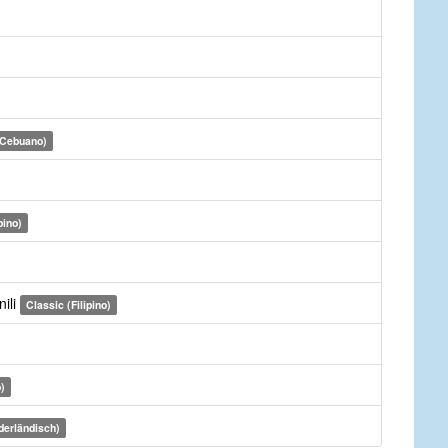
(Cebuano)
pino)
ili
Classic (Filipino)
)
derländisch)