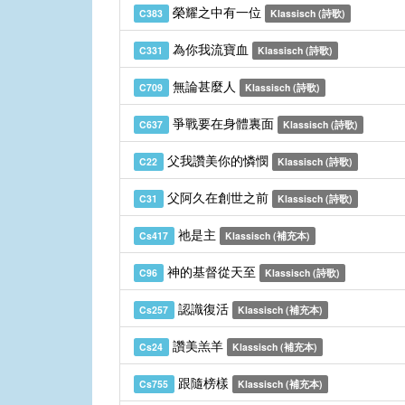
榮耀之中有一位
C383
Klassisch (詩歌)
為你我流寶血
C331
Klassisch (詩歌)
無論甚麼人
C709
Klassisch (詩歌)
爭戰要在身體裏面
C637
Klassisch (詩歌)
父我讚美你的憐憫
C22
Klassisch (詩歌)
父阿久在創世之前
C31
Klassisch (詩歌)
祂是主
Cs417
Klassisch (補充本)
神的基督從天至
C96
Klassisch (詩歌)
認識復活
Cs257
Klassisch (補充本)
讚美羔羊
Cs24
Klassisch (補充本)
跟隨榜樣
Cs755
Klassisch (補充本)