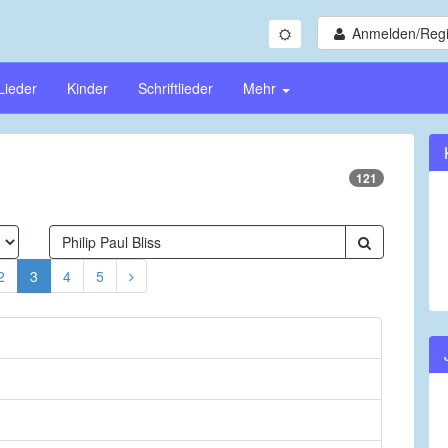
Anmelden/Regi
Lieder
Kinder
Schriftlieder
Mehr
121
2
3
4
5