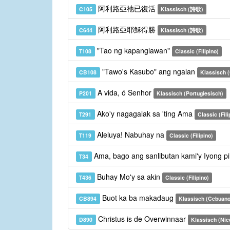
阿利路亞祂已復活
C105
Klassisch (詩歌)
阿利路亞耶穌得勝
C644
Klassisch (詩歌)
"Tao ng kapanglawan"
T108
Classic (Filipino)
"Tawo's Kasubo" ang ngalan
CB108
Klassisch 
A vida, ó Senhor
P201
Klassisch (Portugiesisch)
Ako'y nagagalak sa 'ting Ama
T291
Classic (Fili
Aleluya! Nabuhay na
T119
Classic (Filipino)
Ama, bago ang sanlibutan kami'y Iyong pin
T34
Buhay Mo'y sa akin
T436
Classic (Filipino)
Buot ka ba makadaug
CB894
Klassisch (Cebuano
Christus is de Overwinnaar
D890
Klassisch (Nie