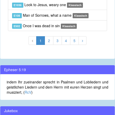
Look to Jesus, weary one
E1036
Klassisch
Man of Sorrows, what a name
E108
Klassisch
Once I was dead in sin
E502
Klassisch
1
2
3
4
5
Epheser 5:19
indem Ihr zueinander sprecht in Psalmen und Lobliedern und
geistlichen Liedern und dem Herrn mit euren Herzen singt und
musiziert, (
RcV
)
Jukebox