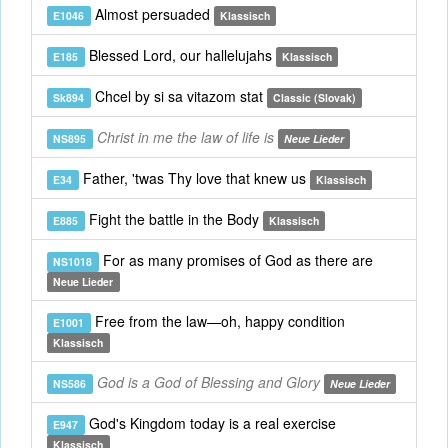
Almost persuaded
E1046
Klassisch
Blessed Lord, our hallelujahs
E185
Klassisch
Chcel by si sa vitazom stat
Sk894
Classic (Slovak)
Christ in me the law of life is
NS895
Neue Lieder
Father, 'twas Thy love that knew us
E34
Klassisch
Fight the battle in the Body
E885
Klassisch
For as many promises of God as there are
NS1018
Neue Lieder
Free from the law—oh, happy condition
E1001
Klassisch
God is a God of Blessing and Glory
NS586
Neue Lieder
God's Kingdom today is a real exercise
E947
Klassisch