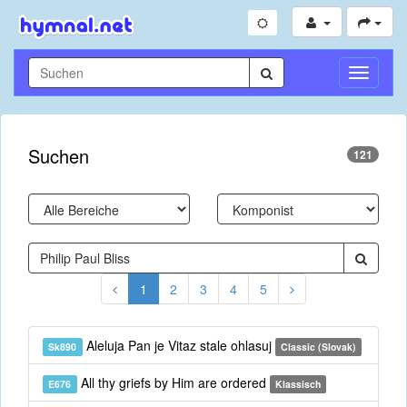
Navigati
umschal
Suchen
121
1
2
3
4
5
Aleluja Pan je Vitaz stale ohlasuj
Sk890
Classic (Slovak)
All thy griefs by Him are ordered
E676
Klassisch