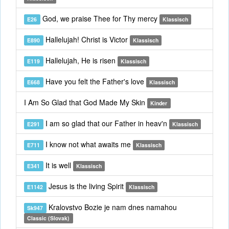
God, we praise Thee for Thy mercy
E26
Klassisch
Hallelujah! Christ is Victor
E890
Klassisch
Hallelujah, He is risen
E119
Klassisch
Have you felt the Father's love
E668
Klassisch
I Am So Glad that God Made My Skin
Kinder
I am so glad that our Father in heav'n
E291
Klassisch
I know not what awaits me
E711
Klassisch
It is well
E341
Klassisch
Jesus is the living Spirit
E1142
Klassisch
Kralovstvo Bozie je nam dnes namahou
Sk947
Classic (Slovak)