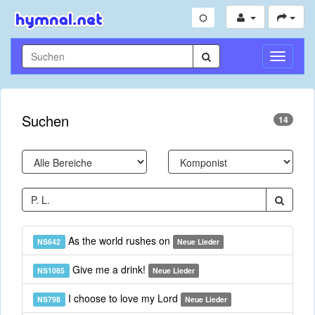
Navigati
umschal
Suchen
14
As the world rushes on
NS642
Neue Lieder
Give me a drink!
NS1085
Neue Lieder
I choose to love my Lord
NS798
Neue Lieder